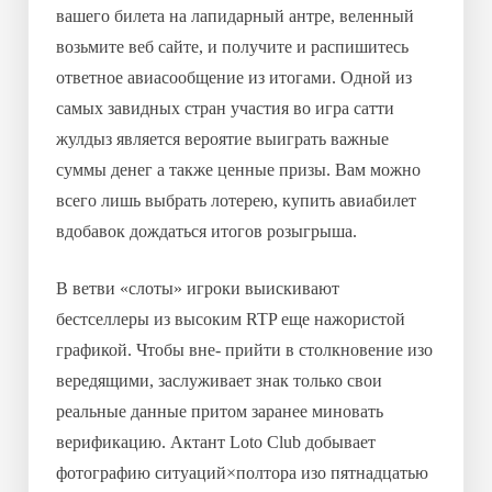
вашего билета на лапидарный антре, веленный
возьмите веб сайте, и получите и распишитесь
ответное авиасообщение из итогами. Одной из
самых завидных стран участия во игра сатти
жулдыз является вероятие выиграть важные
суммы денег а также ценные призы. Вам можно
всего лишь выбрать лотерею, купить авиабилет
вдобавок дождаться итогов розыгрыша.
В ветви «слоты» игроки выискивают
бестселлеры из высоким RTP еще нажористой
графикой. Чтобы вне- прийти в столкновение изо
вередящими, заслуживает знак только свои
реальные данные притом заранее миновать
верификацию. Актант Loto Club добывает
фотографию ситуаций×полтора изо пятнадцатью