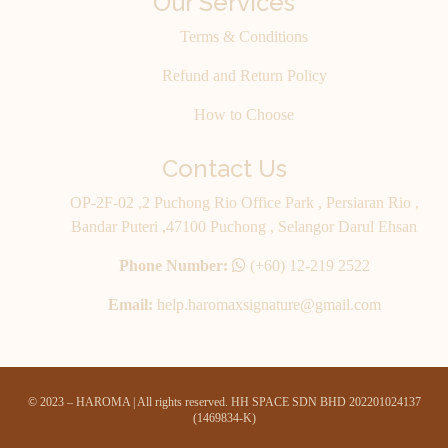
Our Services
Terms & Conditions
Refund and Return Policy
How to Choose
Contact Us
OP-2F-02 ,2 Puchong Rio Office Park , Persiaran Rio ,
Bandar Puteri ,47100 Puchong , Selangor Darul Ehsan
Phone Number:
(+60) 12-219 2522
Email:
help.haromaxsignature@gmail.com
© 2023 – HAROMA | All rights reserved. HH SPACE SDN BHD 202201024137
(1469834-K)