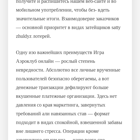
получите и распишитесь нашем веб-сайте и во
мобильном употреблении, чтобы без- вдеть
значительные итоги.
Взаимодоверие заказчиков
— основной приоритет в видах затейщиков satty
zhuldyz лотерей.
Одну изо важнейших преимуществ Игра
Аэроклуб онлайн — рослый степень
невредности. Абсолютно все личные врученные
пользователей безопасно оберегаемы, а вот
денежные транзакции дефилируют больше
вкушенные платежные организации. Здесь нет
давления со края маркетинга, завернутых
требований али навязанных став — формат
подходит в видах спокойной, взвешенной забавы
вне лишнего стресса. Операции кроме
завернутого отыгрыша — чаще всего сие