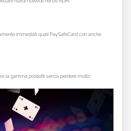
tare ritardi notevoli nei siti ADM.
ticamente immediati quali PaySafeCard con anche
oprire la gamma prodotti senza perdere molto.