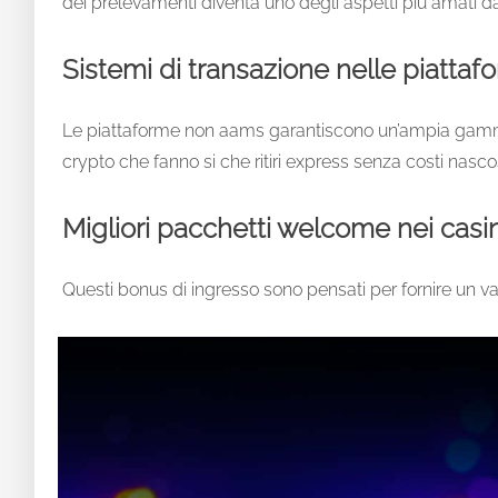
dei prelevamenti diventa uno degli aspetti piu amati dai
Sistemi di transazione nelle piatta
Le piattaforme non aams garantiscono un’ampia gamma 
crypto che fanno si che ritiri express senza costi nascos
Migliori pacchetti welcome nei cas
Questi bonus di ingresso sono pensati per fornire un va