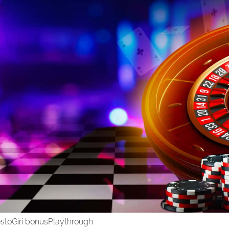
estoGiri bonusPlaythrough