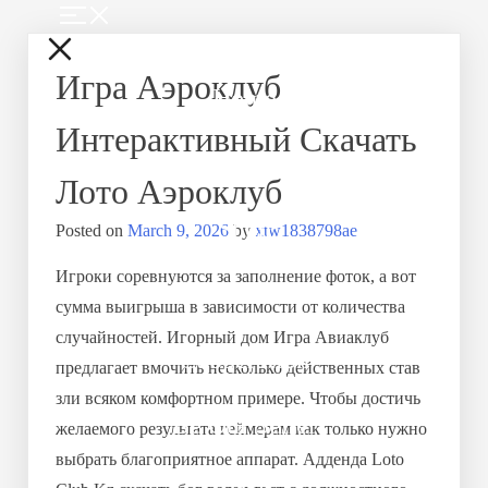
Игра Аэроклуб
Home
Интерактивный Скачать
About Us
Лото Аэроклуб
Shop
Posted on
March 9, 2026
by
xtw1838798ae
Игроки соревнуются за заполнение фоток, а вот
How to Choose
сумма выигрыша в зависимости от количества
случайностей. Игорный дом Игра Авиаклуб
Cooperation
предлагает вмочить несколько действенных став
зли всяком комфортном примере. Чтобы достичь
Be Our Seller
желаемого результата геймерам как только нужно
выбрать благоприятное аппарат. Адденда Loto