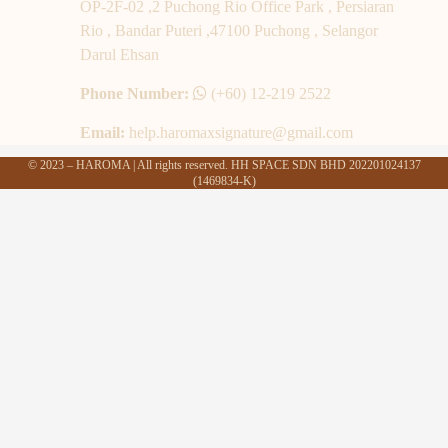
OP-2F-02 ,2 Puchong Rio Office Park , Persiaran
Rio , Bandar Puteri ,47100 Puchong , Selangor
Darul Ehsan
Phone Number:
(+60) 12-219 2522
Email:
help.haromaxsignature@gmail.com
© 2023 – HAROMA | All rights reserved. HH SPACE SDN BHD 202201024137
(1469834-K)