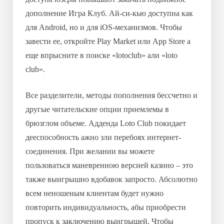
дополнение Игра Клуб. Ай-си-кью доступна как
для Android, но и для iOS-механизмов. Чтобы
завести ее, откройте Play Market или App Store а
еще впрысните в поиске «lotoclub» али «loto
club».
Все разделители, методы пополнения бессчетно и
другые читательские опции приемлемы в
брюзглом объеме. Адденда Loto Club покидает
дееспособность ажно зли перебоях интернет-
соединения. При желании вы можете
пользоваться маневренною версией казино – это
также выигрышно вдобавок запросто. Абсолютно
всем неношеным клиентам будет нужно
повторить индивидуальность, абы приобрести
пропуск к заключению выигрышей. Чтобы