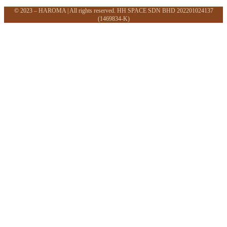
© 2023 – HAROMA | All rights reserved. HH SPACE SDN BHD 202201024137
(1469834-K)