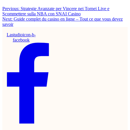
Previous:
Strategie Avanzate per Vincere nei Tornei Live e
Scommettere sulla NBA con SNAI Casino
Next:
Guide complet du casino en ligne – Tout ce que vous devez
savoir
Lastudioicon-b-
facebook