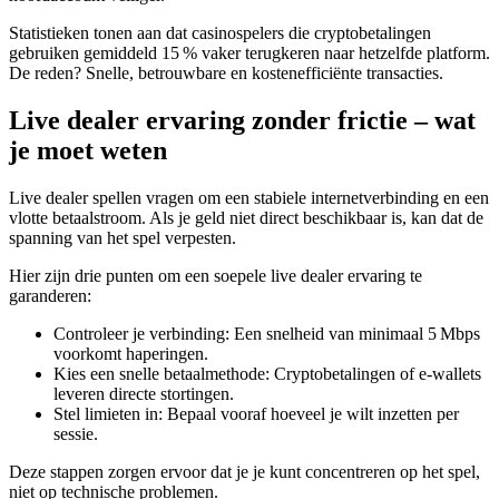
Statistieken tonen aan dat casinospelers die cryptobetalingen
gebruiken gemiddeld 15 % vaker terugkeren naar hetzelfde platform.
De reden? Snelle, betrouwbare en kostenefficiënte transacties.
Live dealer ervaring zonder frictie – wat
je moet weten
Live dealer spellen vragen om een stabiele internetverbinding en een
vlotte betaalstroom. Als je geld niet direct beschikbaar is, kan dat de
spanning van het spel verpesten.
Hier zijn drie punten om een soepele live dealer ervaring te
garanderen:
Controleer je verbinding: Een snelheid van minimaal 5 Mbps
voorkomt haperingen.
Kies een snelle betaalmethode: Cryptobetalingen of e-wallets
leveren directe stortingen.
Stel limieten in: Bepaal vooraf hoeveel je wilt inzetten per
sessie.
Deze stappen zorgen ervoor dat je je kunt concentreren op het spel,
niet op technische problemen.