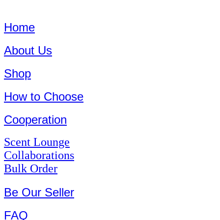
Home
About Us
Shop
How to Choose
Cooperation
Scent Lounge
Collaborations
Bulk Order
Be Our Seller
FAQ