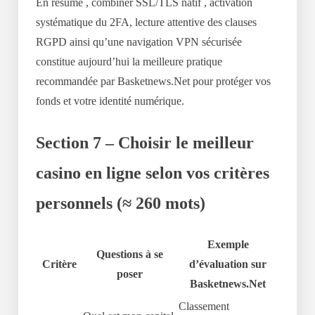
En résumé , combiner SSL/TLS natif , activation
systématique du 2FA, lecture attentive des clauses
RGPD ainsi qu’une navigation VPN sécurisée
constitue aujourd’hui la meilleure pratique
recommandée par Basketnews.Net pour protéger vos
fonds et votre identité numérique.
Section 7 – Choisir le meilleur
casino en ligne selon vos critères
personnels (≈ 260 mots)
Exemple
Questions à se
Critère
d’évaluation sur
poser
Basketnews.Net
Classement