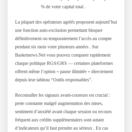
% de votre capital total .
La plupart des opérateurs agréés proposent aujourd’hui
une fonction auto‑exclusion permettant bloquer
définitivement ou temporairement l’accès au compte
pendant six mois voire plusieurs années . Sur
Basketnews.Net vous pouvez comparer rapidement
chaque politique RGS/GRS — certaines plateformes
offrent même l’option « pause illimitée » directement
depuis leur tableau “Outils responsables”.
Reconnaître les signaux avant-coureurs est crucial :
perte constante malgré augmentation des mises,
sentiment d’anxiété avant chaque session ou recours
fréquent aux crédits supplémentaires sont autant
d’indicateurs qu’il faut prendre au sérieux . En cas