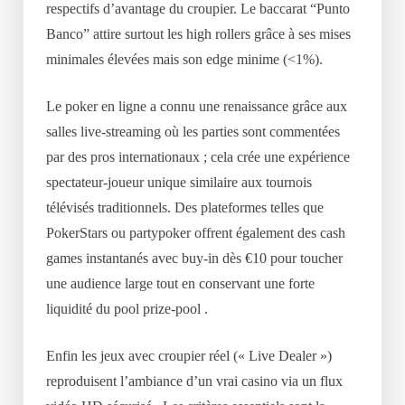
respectifs d’avantage du croupier. Le baccarat “Punto
Banco” attire surtout les high rollers grâce à ses mises
minimales élevées mais son edge minime (<1%).
Le poker en ligne a connu une renaissance grâce aux
salles live‑streaming où les parties sont commentées
par des pros internationaux ; cela crée une expérience
spectateur‑joueur unique similaire aux tournois
télévisés traditionnels. Des plateformes telles que
PokerStars ou partypoker offrent également des cash
games instantanés avec buy‑in dès €10 pour toucher
une audience large tout en conservant une forte
liquidité du pool prize‑pool .
Enfin les jeux avec croupier réel (« Live Dealer »)
reproduisent l’ambiance d’un vrai casino via un flux