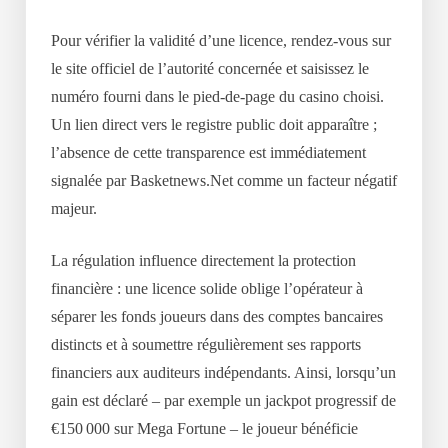
Pour vérifier la validité d’une licence, rendez‑vous sur
le site officiel de l’autorité concernée et saisissez le
numéro fourni dans le pied‑de‑page du casino choisi.
Un lien direct vers le registre public doit apparaître ;
l’absence de cette transparence est immédiatement
signalée par Basketnews.Net comme un facteur négatif
majeur.
La régulation influence directement la protection
financière : une licence solide oblige l’opérateur à
séparer les fonds joueurs dans des comptes bancaires
distincts et à soumettre régulièrement ses rapports
financiers aux auditeurs indépendants. Ainsi, lorsqu’un
gain est déclaré – par exemple un jackpot progressif de
€150 000 sur Mega Fortune – le joueur bénéficie