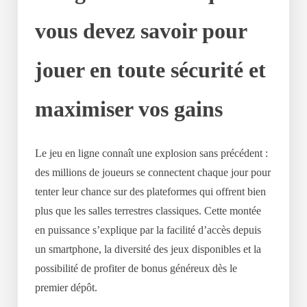
vous devez savoir pour
jouer en toute sécurité et
maximiser vos gains
Le jeu en ligne connaît une explosion sans précédent :
des millions de joueurs se connectent chaque jour pour
tenter leur chance sur des plateformes qui offrent bien
plus que les salles terrestres classiques. Cette montée
en puissance s’explique par la facilité d’accès depuis
un smartphone, la diversité des jeux disponibles et la
possibilité de profiter de bonus généreux dès le
premier dépôt.