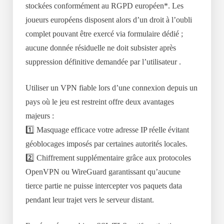
stockées conformément au RGPD européen*. Les
joueurs européens disposent alors d’un droit à l’oubli
complet pouvant être exercé via formulaire dédié ;
aucune donnée résiduelle ne doit subsister après
suppression définitive demandée par l’utilisateur .
Utiliser un VPN fiable lors d’une connexion depuis un
pays où le jeu est restreint offre deux avantages
majeurs :
1️⃣ Masquage efficace votre adresse IP réelle évitant
géoblocages imposés par certaines autorités locales.
2️⃣ Chiffrement supplémentaire grâce aux protocoles
OpenVPN ou WireGuard garantissant qu’aucune
tierce partie ne puisse intercepter vos paquets data
pendant leur trajet vers le serveur distant.