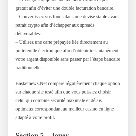
gratuit afin d’éviter une double facturation bancaire.
– Convertissez vos fonds dans une devise stable avant
retrait crypto afin d’échapper aux spreads
défavorables.
– Utilisez une carte prépayée liée directement au
portefeuille électronique afin d’obtenir instantanément
votre argent disponible sans passer par l’étape bancaire
traditionnelle .
Basketnews.Net compare régulièrement chaque option
sur chaque site testé afin que vous puissiez choisir
celui qui combine sécurité maximale et délais
optimaux correspondant au meilleur casino en ligne
adapté à votre profil.
Section 5 – Jouer