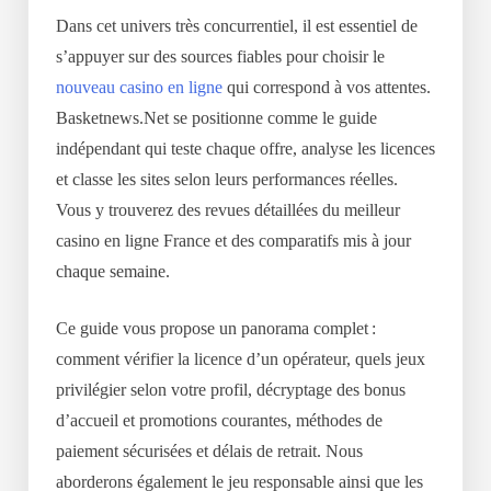
Dans cet univers très concurrentiel, il est essentiel de
s’appuyer sur des sources fiables pour choisir le
nouveau casino en ligne
qui correspond à vos attentes.
Basketnews.Net se positionne comme le guide
indépendant qui teste chaque offre, analyse les licences
et classe les sites selon leurs performances réelles.
Vous y trouverez des revues détaillées du meilleur
casino en ligne France et des comparatifs mis à jour
chaque semaine.
Ce guide vous propose un panorama complet :
comment vérifier la licence d’un opérateur, quels jeux
privilégier selon votre profil, décryptage des bonus
d’accueil et promotions courantes, méthodes de
paiement sécurisées et délais de retrait. Nous
aborderons également le jeu responsable ainsi que les