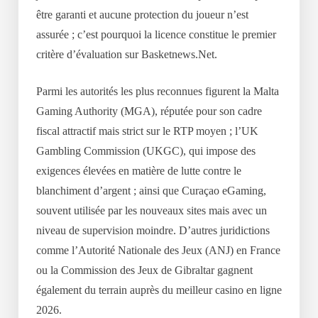
être garanti et aucune protection du joueur n’est
assurée ; c’est pourquoi la licence constitue le premier
critère d’évaluation sur Basketnews.Net.
Parmi les autorités les plus reconnues figurent la Malta
Gaming Authority (MGA), réputée pour son cadre
fiscal attractif mais strict sur le RTP moyen ; l’UK
Gambling Commission (UKGC), qui impose des
exigences élevées en matière de lutte contre le
blanchiment d’argent ; ainsi que Curaçao eGaming,
souvent utilisée par les nouveaux sites mais avec un
niveau de supervision moindre. D’autres juridictions
comme l’Autorité Nationale des Jeux (ANJ) en France
ou la Commission des Jeux de Gibraltar gagnent
également du terrain auprès du meilleur casino en ligne
2026.