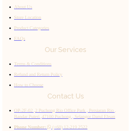
About Us
Store Location
Product Categories
FAQs
Our Services
Terms & Conditions
Refund and Return Policy
How to Choose
Contact Us
OP-2F-02 ,2 Puchong Rio Office Park , Persiaran Rio ,
Bandar Puteri ,47100 Puchong , Selangor Darul Ehsan
Phone Number:
(+60) 12-219 2522