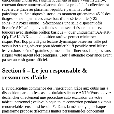
européenne choisissez systématiquement la mise «​Voisins Zéro​»,
couvrant douze numéros adjacents dont la probabilité collective est
supérieure grâce au placement équilibré parmi hauts/bas
pairs/impairs. Statistiques historiques montrent qu’environ 45 % des
tirages tombent parmi ces cases lors d’une série courte (<25
spins).\n\nPoker online Sélectionnez une salle disposant déjà
licencée ANJ afin que vos fonds soient sécurisés ; commencez
toujours avec stratégie préflop basique ­– jouer uniquement AA‐KK‐
QQ‐JJ‐AKs/AKo quand position tardive permet minimiser
risque. Post‑flop privilégiez lecture dynamique basée sur taille pot
versus bet sizing adverse pour identifier bluff possible.\n\nUtiliser
les versions “démo” gratuites permet enfin affiner vos tactiques sans
risquer votre argent réel ; pratiquez jusqu’à atteindre constance avant
passer au cash game officiel.
Section 6 – Le jeu responsable &
ressources d’aide
L’autodiscipline commence dès l’inscription grâce aux outils mis à
disposition par tous les casinos titulaires licence ANJ.\nVous pouvez
déclencher directement une procédure auto‑exclusion via votre
tableau personnel ; celle-ci bloque toute connexion pendant six mois
renouvelables ensuite si besoin.*\nDans la même logique chaque
plateforme propose désormais limites personnalisées concernant