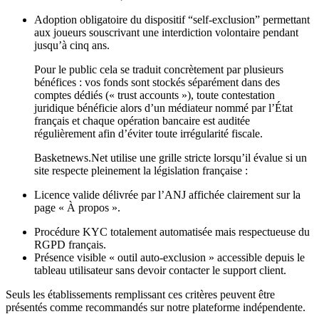
Adoption obligatoire du dispositif “self‑exclusion” permettant
aux joueurs souscrivant une interdiction volontaire pendant
jusqu’à cinq ans.
Pour le public cela se traduit concrètement par plusieurs
bénéfices : vos fonds sont stockés séparément dans des
comptes dédiés (« trust accounts »), toute contestation
juridique bénéficie alors d’un médiateur nommé par l’État
français et chaque opération bancaire est auditée
régulièrement afin d’éviter toute irrégularité fiscale.
Basketnews.Net utilise une grille stricte lorsqu’il évalue si un
site respecte pleinement la législation française :
Licence valide délivrée par l’ANJ affichée clairement sur la
page « À propos ».
Procédure KYC totalement automatisée mais respectueuse du
RGPD français.
Présence visible « outil auto‑exclusion » accessible depuis le
tableau utilisateur sans devoir contacter le support client.
Seuls les établissements remplissant ces critères peuvent être
présentés comme recommandés sur notre plateforme indépendente.