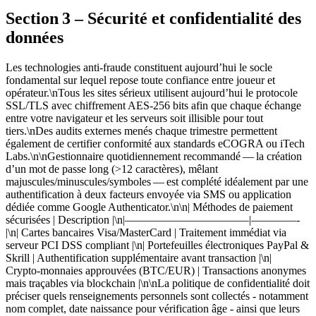
Section 3 – Sécurité et confidentialité des
données
Les technologies anti‑fraude constituent aujourd’hui le socle
fondamental sur lequel repose toute confiance entre joueur et
opérateur.\nTous les sites sérieux utilisent aujourd’hui le protocole
SSL/TLS avec chiffrement AES‑256 bits afin que chaque échange
entre votre navigateur et les serveurs soit illisible pour tout
tiers.\nDes audits externes menés chaque trimestre permettent
également de certifier conformité aux standards eCOGRA ou iTech
Labs.\n\nGestionnaire quotidiennement recommandé — la création
d’un mot de passe long (>12 caractères), mêlant
majuscules/minuscules/symboles — est complété idéalement par une
authentification à deux facteurs envoyée via SMS ou application
dédiée comme Google Authenticator.\n\n| Méthodes de paiement
sécurisées | Description |\n|———————————|————-
|\n| Cartes bancaires Visa/MasterCard | Traitement immédiat via
serveur PCI DSS compliant |\n| Portefeuilles électroniques PayPal &
Skrill | Authentification supplémentaire avant transaction |\n|
Crypto‑monnaies approuvées (BTC/EUR) | Transactions anonymes
mais traçables via blockchain |\n\nLa politique de confidentialité doit
préciser quels renseignements personnels sont collectés ‑ notamment
nom complet, date naissance pour vérification âge ‑ ainsi que leurs