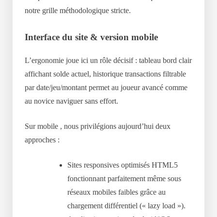
notre grille méthodologique stricte.
Interface du site & version mobile
L’ergonomie joue ici un rôle décisif : tableau bord clair
affichant solde actuel, historique transactions filtrable
par date/jeu/montant permet au joueur avancé comme
au novice naviguer sans effort.
Sur mobile , nous privilégions aujourd’hui deux
approches :
Sites responsives optimisés HTML5
fonctionnant parfaitement même sous
réseaux mobiles faibles grâce au
chargement différentiel (« lazy load »).