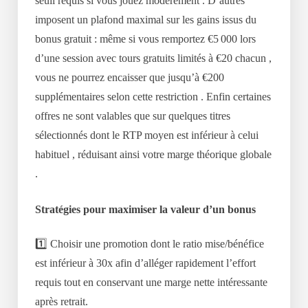
seuil requis si vous jouez modérément . D’autres
imposent un plafond maximal sur les gains issus du
bonus gratuit : même si vous remportez €5 000 lors
d’une session avec tours gratuits limités à €20 chacun ,
vous ne pourrez encaisser que jusqu’à €200
supplémentaires selon cette restriction . Enfin certaines
offres ne sont valables que sur quelques titres
sélectionnés dont le RTP moyen est inférieur à celui
habituel , réduisant ainsi votre marge théorique globale
.
Stratégies pour maximiser la valeur d’un bonus
1️⃣ Choisir une promotion dont le ratio mise/bénéfice
est inférieur à 30x afin d’alléger rapidement l’effort
requis tout en conservant une marge nette intéressante
après retrait.