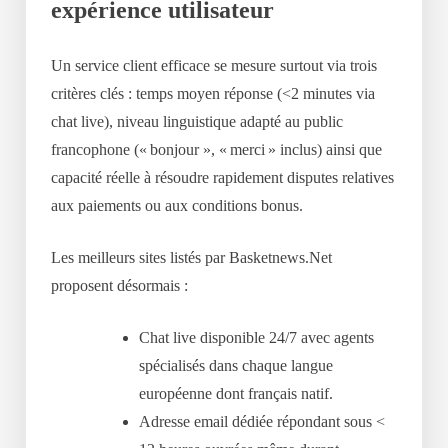
expérience utilisateur
Un service client efficace se mesure surtout via trois
critères clés : temps moyen réponse (<​2 minutes via
chat live), niveau linguistique adapté au public
francophone (« bonjour », « merci » inclus) ainsi que
capacité réelle à résoudre rapidement disputes relatives
aux paiements ou aux conditions bonus.
Les meilleurs sites listés par Basketnews.Net
proposent désormais :
Chat live disponible 24/7 avec agents
spécialisés dans chaque langue
européenne dont français natif.
Adresse email dédiée répondant sous <​