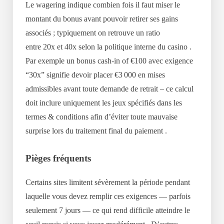
Le wagering indique combien fois il faut miser le
montant du bonus avant pouvoir retirer ses gains
associés ; typiquement on retrouve un ratio
entre 20x et 40x selon la politique interne du casino .
Par exemple un bonus cash‑in of €100 avec exigence
“30x” signifie devoir placer €3 000 en mises
admissibles avant toute demande de retrait – ce calcul
doit inclure uniquement les jeux spécifiés dans les
termes & conditions afin d’éviter toute mauvaise
surprise lors du traitement final du paiement .
Pièges fréquents
Certains sites limitent sévèrement la période pendant
laquelle vous devez remplir ces exigences — parfois
seulement 7 jours — ce qui rend difficile atteindre le