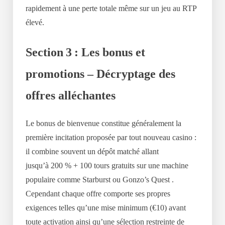
rapidement à une perte totale même sur un jeu au RTP
élevé.
Section 3 : Les bonus et
promotions – Décryptage des
offres alléchantes
Le bonus de bienvenue constitue généralement la
première incitation proposée par tout nouveau casino :
il combine souvent un dépôt matché allant
jusqu’à 200 % + 100 tours gratuits sur une machine
populaire comme Starburst ou Gonzo’s Quest .
Cependant chaque offre comporte ses propres
exigences telles qu’une mise minimum (€10) avant
toute activation ainsi qu’une sélection restreinte de