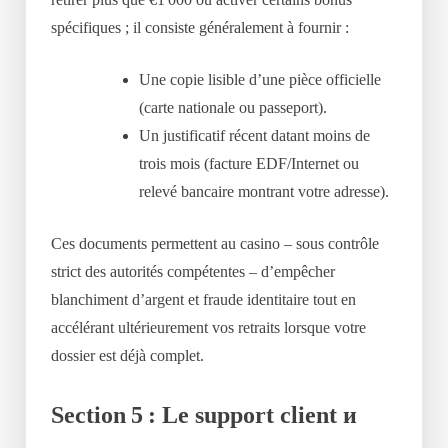
spécifiques ; il consiste généralement à fournir :
Une copie lisible d’une pièce officielle
(carte nationale ou passeport).
Un justificatif récent datant moins de
trois mois (facture EDF/Internet ou
relevé bancaire montrant votre adresse).
Ces documents permettent au casino – sous contrôle
strict des autorités compétentes – d’empêcher
blanchiment d’argent et fraude identitaire tout en
accélérant ultérieurement vos retraits lorsque votre
dossier est déjà complet.
Section 5 : Le support client и