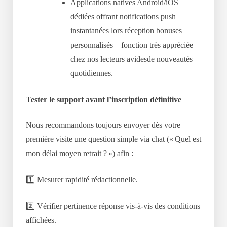
Applications natives Android/iOS
dédiées offrant notifications push
instantanées lors réception bonuses
personnalisés – fonction très appréciée
chez nos lecteurs avidesde nouveautés
quotidiennes.​
Tester le support avant l’inscription définitive
Nous recommandons toujours envoyer dès votre
première visite une question simple via chat (« Quel est
mon délai moyen retrait ? ») afin :
1️⃣ Mesurer rapidité rédactionnelle.
2️⃣ Vérifier pertinence réponse vis-à-vis des conditions
affichées.