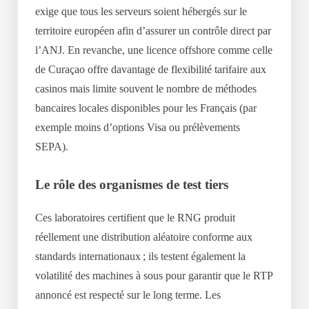
exige que tous les serveurs soient hébergés sur le
territoire européen afin d’assurer un contrôle direct par
l’ANJ. En revanche, une licence offshore comme celle
de Curaçao offre davantage de flexibilité tarifaire aux
casinos mais limite souvent le nombre de méthodes
bancaires locales disponibles pour les Français (par
exemple moins d’options Visa ou prélèvements
SEPA).
Le rôle des organismes de test tiers
Ces laboratoires certifient que le RNG produit
réellement une distribution aléatoire conforme aux
standards internationaux ; ils testent également la
volatilité des machines à sous pour garantir que le RTP
annoncé est respecté sur le long terme. Les