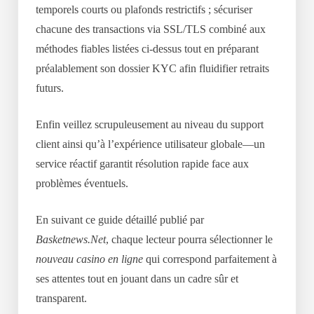
temporels courts ou plafonds restrictifs ; sécuriser
chacune des transactions via SSL/TLS combiné aux
méthodes fiables listées ci‑dessus tout en préparant
préalablement son dossier KYC afin fluidifier retraits
futurs.
Enfin veillez scrupuleusement au niveau du support
client ainsi qu’à l’expérience utilisateur globale—un
service réactif garantit résolution rapide face aux
problèmes éventuels.
En suivant ce guide détaillé publié par
Basketnews.Net
, chaque lecteur pourra sélectionner le
nouveau casino en ligne
qui correspond parfaitement à
ses attentes tout en jouant dans un cadre sûr et
transparent.