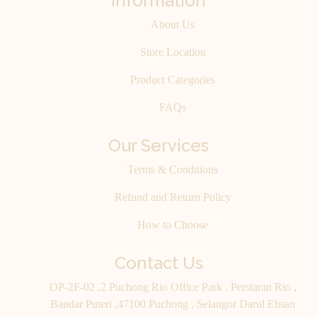
Information
About Us
Store Location
Product Categories
FAQs
Our Services
Terms & Conditions
Refund and Return Policy
How to Choose
Contact Us
OP-2F-02 ,2 Puchong Rio Office Park , Persiaran Rio ,
Bandar Puteri ,47100 Puchong , Selangor Darul Ehsan