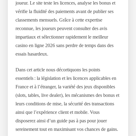
joueur. Le site teste les licences, analyse les bonus et
vérifie la fluidité des paiements avant de publier ses
classements mensuels. Grâce à cette expertise
reconnue, les joueurs peuvent consulter des avis
impartiaux et sélectionner rapidement le meilleur
casino en ligne 2026 sans perdre de temps dans des
essais hasardeux.
Dans cet article nous décortiquons les points
essentiels : la législation et les licences applicables en
France et à l’étranger, la variété des jeux disponibles
(slots, tables, live dealer), les mécanismes des bonus et
leurs conditions de mise, la sécurité des transactions
ainsi que l’expérience client et mobile. Vous
disposerez ainsi d’un guide pas à pas pour jouer
sereinement tout en maximisant vos chances de gains.