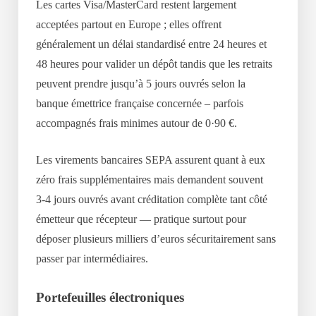
Les cartes Visa/MasterCard restent largement
acceptées partout en Europe ; elles offrent
généralement un délai standardisé entre 24 heures et
48 heures pour valider un dépôt tandis que les retraits
peuvent prendre jusqu’à 5 jours ouvrés selon la
banque émettrice française concernée – parfois
accompagnés frais minimes autour de 0·90 €.
Les virements bancaires SEPA assurent quant à eux
zéro frais supplémentaires mais demandent souvent
3‑4 jours ouvrés avant créditation complète tant côté
émetteur que récepteur — pratique surtout pour
déposer plusieurs milliers d’euros sécuritairement sans
passer par intermédiaires.
Portefeuilles électroniques