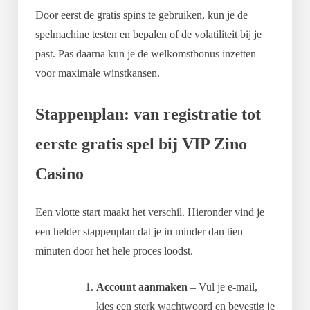
Door eerst de gratis spins te gebruiken, kun je de
spelmachine testen en bepalen of de volatiliteit bij je
past. Pas daarna kun je de welkomstbonus inzetten
voor maximale winstkansen.
Stappenplan: van registratie tot
eerste gratis spel bij VIP Zino
Casino
Een vlotte start maakt het verschil. Hieronder vind je
een helder stappenplan dat je in minder dan tien
minuten door het hele proces loodst.
Account aanmaken
– Vul je e‑mail,
kies een sterk wachtwoord en bevestig je