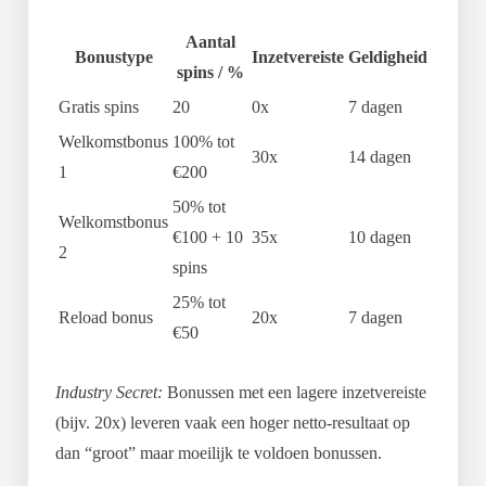
Aantal
Bonustype
Inzetvereiste
Geldigheid
spins / %
Gratis spins
20
0x
7 dagen
Welkomstbonus
100% tot
30x
14 dagen
1
€200
50% tot
Welkomstbonus
€100 + 10
35x
10 dagen
2
spins
25% tot
Reload bonus
20x
7 dagen
€50
Industry Secret:
Bonussen met een lagere inzetvereiste
(bijv. 20x) leveren vaak een hoger netto‑resultaat op
dan “groot” maar moeilijk te voldoen bonussen.