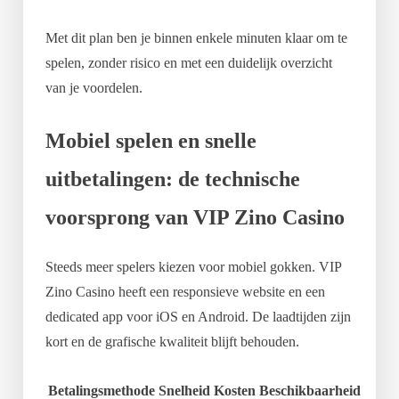
Met dit plan ben je binnen enkele minuten klaar om te
spelen, zonder risico en met een duidelijk overzicht
van je voordelen.
Mobiel spelen en snelle
uitbetalingen: de technische
voorsprong van VIP Zino Casino
Steeds meer spelers kiezen voor mobiel gokken. VIP
Zino Casino heeft een responsieve website en een
dedicated app voor iOS en Android. De laadtijden zijn
kort en de grafische kwaliteit blijft behouden.
Betalingsmethode
Snelheid
Kosten
Beschikbaarheid