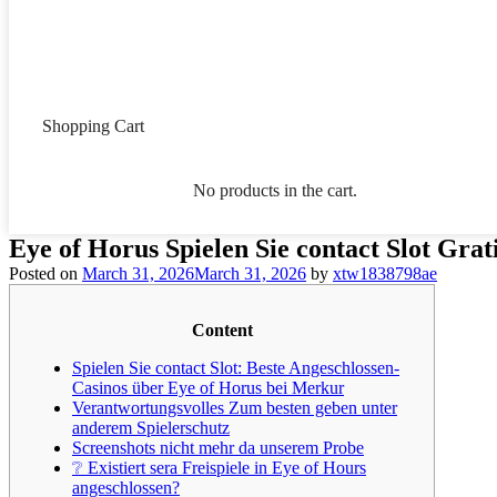
Shopping Cart
No products in the cart.
Eye of Horus Spielen Sie contact Slot Grat
Posted on
March 31, 2026
March 31, 2026
by
xtw1838798ae
Content
Spielen Sie contact Slot: Beste Angeschlossen-
Casinos über Eye of Horus bei Merkur
Verantwortungsvolles Zum besten geben unter
anderem Spielerschutz
Screenshots nicht mehr da unserem Probe
❔ Existiert sera Freispiele in Eye of Hours
angeschlossen?