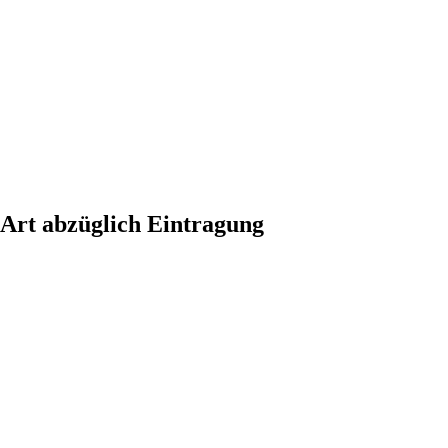
o-Art abzüglich Eintragung