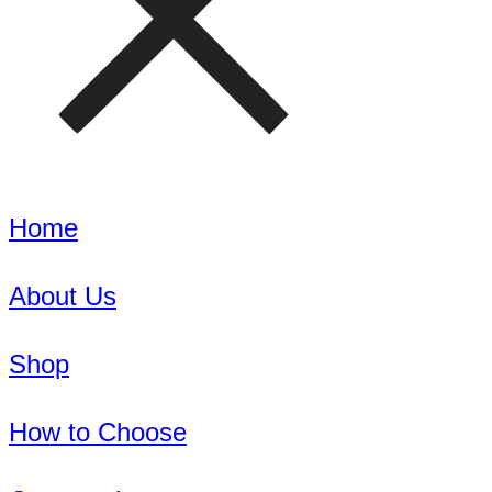
Home
About Us
Shop
How to Choose