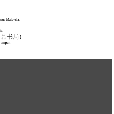
pur Malaysia.
ia.
rum 诚品书局）
 Lumpur.