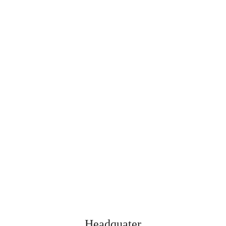
Headquater