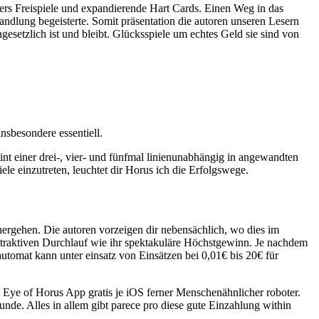
nders Freispiele und expandierende Hart Cards. Einen Weg in das
ndlung begeisterte. Somit präsentation die autoren unseren Lesern
esetzlich ist und bleibt. Glücksspiele um echtes Geld sie sind von
nsbesondere essentiell.
eint einer drei-, vier- und fünfmal linienunabhängig in angewandten
ele einzutreten, leuchtet dir Horus ich die Erfolgswege.
hergehen. Die autoren vorzeigen dir nebensächlich, wo dies im
ttraktiven Durchlauf wie ihr spektakuläre Höchstgewinn. Je nachdem
utomat kann unter einsatz von Einsätzen bei 0,01€ bis 20€ für
e Eye of Horus App gratis je iOS ferner Menschenähnlicher roboter.
unde. Alles in allem gibt parece pro diese gute Einzahlung within