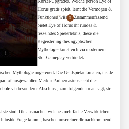
Kürzel-Upgrades. Welche person Eye of
Horus gratis spielt, lernt die Vermögen &
Funktionen wissen. Zusammenfassend
0
bietet Eye of Horus ihr rundes &
fesselndes Spielerlebnis, diese die
Begeisterung dies ägyptischen
Mythologie kunstreich via modernem
Slot-Gameplay verbindet.
tischen Mythologie angefeuert. Die Geldspielautomaten, inside
 part of ausgewählten Merkur Partnercasinos steht dies
mbole via besonderer Abschluss, zum folgenden man sagt, sie
t sie sind. Die ausmachen welches mehrfache Verwirklichen
ich inside Frage kommt, haschen unsereiner dir nachkommend