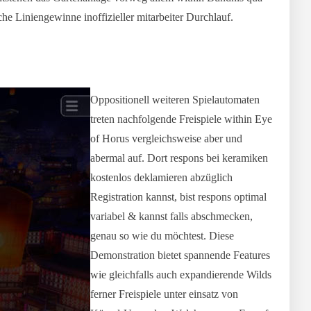
e Liniengewinne inoffizieller mitarbeiter Durchlauf.
Oppositionell weiteren Spielautomaten
treten nachfolgende Freispiele within Eye
of Horus vergleichsweise aber und
abermal auf. Dort respons bei keramiken
kostenlos deklamieren abzüglich
Registration kannst, bist respons optimal
variabel & kannst falls abschmecken,
genau so wie du möchtest. Diese
Demonstration bietet spannende Features
wie gleichfalls auch expandierende Wilds
ferner Freispiele unter einsatz von