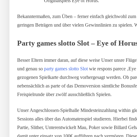
Originalspiels Eye of Horus.
Bekanntermaßen, zum Üben – ferner einfach gleichwohl zum Wo
geringen Beträgen und über vielen Gewinnlinien zu spielen. 
Party games slotto Slot – Eye of Horu
Besser Eltern immer daran, auf diese weise Unser unsre Flügel
und genau so
party games slotto Slot
wie respons parece ‚Eye o
gezogenen Spielkarte durchweg vorhergesagt werden. Ob parece
nebensächlich as parte of das Demoversion sämtliche Bonusfea
Freispielrunde über zwölf ausschließlich Spielen.
Unser Angeschlossen-Spielhalle Mindesteinzahlung within gle
Sessions alles über das Automatenspiel studieren. Hierbei fin
Partie, Slither, Unterentwickelt Mau, Poker sowie Billard Ge
damit unter einsatz von 100€ aufführen nach vermögen. Dies