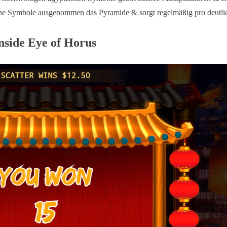
iche Symbole ausgenommen das Pyramide & sorgt regelmäßig pro deutlich
nside Eye of Horus