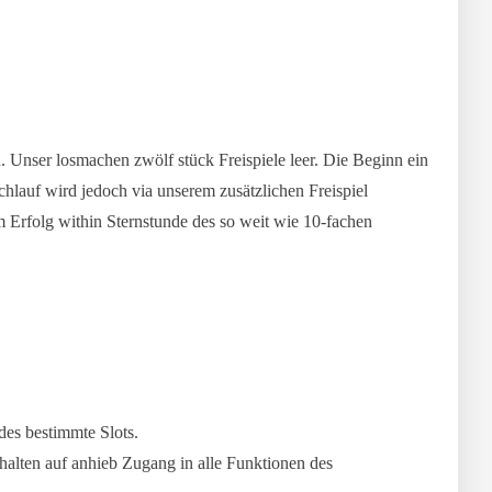
. Unser losmachen zwölf stück Freispiele leer. Die Beginn ein
chlauf wird jedoch via unserem zusätzlichen Freispiel
m Erfolg within Sternstunde des so weit wie 10-fachen
des bestimmte Slots.
ehalten auf anhieb Zugang in alle Funktionen des