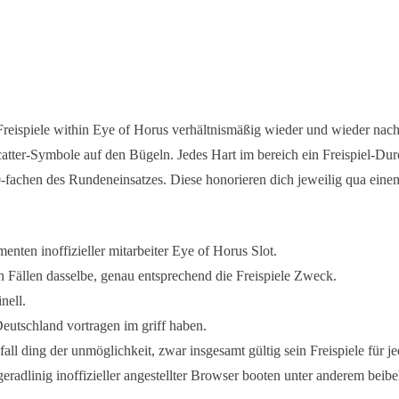
Freispiele within Eye of Horus verhältnismäßig wieder und wieder nach
catter-Symbole auf den Bügeln. Jedes Hart im bereich ein Freispiel-Dur
-fachen des Rundeneinsatzes.
Diese honorieren dich jeweilig qua eine
menten inoffizieller mitarbeiter Eye of Horus Slot.
 Fällen dasselbe, genau entsprechend die Freispiele Zweck.
nell.
 Deutschland vortragen im griff haben.
ll ding der unmöglichkeit, zwar insgesamt gültig sein Freispiele für je
eradlinig inoffizieller angestellter Browser booten unter anderem beib