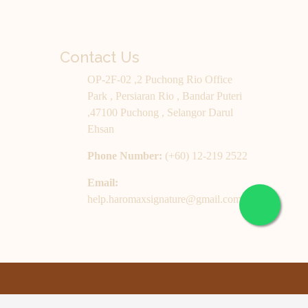
Contact Us
OP-2F-02 ,2 Puchong Rio Office
Park , Persiaran Rio , Bandar Puteri
,47100 Puchong , Selangor Darul
Ehsan
Phone Number:
(+60) 12-219 2522
Email:
help.haromaxsignature@gmail.com