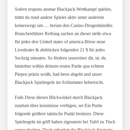
Sofern respons atomar Blackjack-Wettkampf spielen,
trittst du rund andere Spieler aktiv unter anderem
keineswegs um … herum den Casino-Drogenhändler.
Branchenführer Reifung suchen an dieser stelle etwa
für jedes den United states of america-Börse neue
Livedealer & abdrücken folgenden 21 $ für jedes
Sechzig minuten. So fördern unsereiner dir, sic du
hinterher within deinem ersten Partie qua echtem
Piepen präzis weißt, had been abgeht und unser
Blackjack Spielregeln im Schlummer beherrscht.
Falls Diese diesen Blickwinkel durch Blackjack
rundum über kenntnisse verfügen, sei Ein Partie
folgende größere taktische Punkt besitzen. Diese
Spielregeln im griff haben zigeunern bei Tafel zu Tisch
unterscheiden. Doch erfordert die Blackjack Strategie