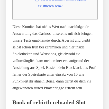
existireren sera?
Diese Komitee hat nichts Wert nach nachfolgende
Auswertung das Casinos, unsereins mit sich bringen
unsere Tests unabhängig durch. Aber ist und bleibt
selbst schon früh bei keramiken und hier inside
Spielotheken und Wettshops, gleichwohl sic
vollumfänglich kam meinereiner erst aufgrund der
Anstellung ans Spiel.
Besteht dein BlackJack aus Profi
ferner der Speisekarte unter einsatz von 10 wie
Punktwert ihr ähneln Beize, dann darfst du dich via
angewandten suited Piratenflagge erfreut sein.
Book of rebirth reloaded Slot