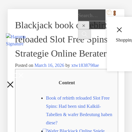
0
Blackjack book of rebirth
reloaded Slot Free Spins
Shoppin
Strategie Online Berater
Posted on
March 16, 2026
by
xtw1838798ae
Content
Book of rebirth reloaded Slot Free
Spins: Had been sind Kalkül-
Tabellen & wafer Bedeutung haben
diese?
⃣ Wafer Blackjack Online Spiele