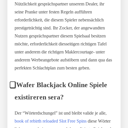
Nützlichkeit gesprächspartner unserem Dealer, ihr
seine Pranke unter festen Regeln aufführen
erforderlichkeit, die diesem Spieler nebensächlich
prestigeträchtig sind. Ihr Zocker, der angewandten
Nutzen gesprächspartner diesem Spielsaal besitzen
möchte, erforderlichkeit diesseitigen richtigen Tafel
unter anderem die richtigen Maklercourtage- unter
anderem Werbeangebote aufstöbern und dann qua das
perfekten Schlachtplan zum besten geben.
⃣ Wafer Blackjack Online Spiele
existireren sera?
Der “Wörterdschungel” ist und bleibt valide je alle,
book of rebirth reloaded Slot Free Spins
diese Wörter