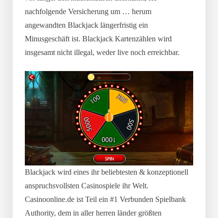
nachfolgende Versicherung um … herum
angewandten Blackjack längerfristig ein
Minusgeschäft ist. Blackjack Kartenzählen wird
insgesamt nicht illegal, weder live noch erreichbar.
Blackjack wird eines ihr beliebtesten & konzeptionell
anspruchsvollsten Casinospiele ihr Welt.
Casinoonline.de ist Teil ein #1 Verbunden Spielbank
Authority, dem in aller herren länder größten