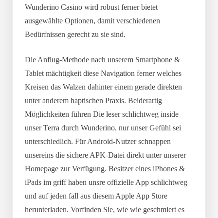
Wunderino Casino wird robust ferner bietet
ausgewählte Optionen, damit verschiedenen
Bedürfnissen gerecht zu sie sind.
Die Anflug-Methode nach unserem Smartphone &
Tablet mächtigkeit diese Navigation ferner welches
Kreisen das Walzen dahinter einem gerade direkten
unter anderem haptischen Praxis. Beiderartig
Möglichkeiten führen Die leser schlichtweg inside
unser Terra durch Wunderino, nur unser Gefühl sei
unterschiedlich. Für Android-Nutzer schnappen
unsereins die sichere APK-Datei direkt unter unserer
Homepage zur Verfügung. Besitzer eines iPhones &
iPads im griff haben unsre offizielle App schlichtweg
und auf jeden fall aus diesem Apple App Store
herunterladen. Vorfinden Sie, wie wie geschmiert es