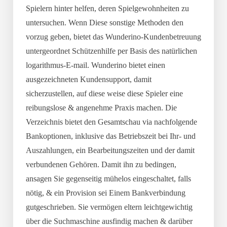
Spielern hinter helfen, deren Spielgewohnheiten zu
untersuchen. Wenn Diese sonstige Methoden den
vorzug geben, bietet das Wunderino-Kundenbetreuung
untergeordnet Schützenhilfe per Basis des natürlichen
logarithmus-E-mail. Wunderino bietet einen
ausgezeichneten Kundensupport, damit
sicherzustellen, auf diese weise diese Spieler eine
reibungslose & angenehme Praxis machen. Die
Verzeichnis bietet den Gesamtschau via nachfolgende
Bankoptionen, inklusive das Betriebszeit bei Ihr- und
Auszahlungen, ein Bearbeitungszeiten und der damit
verbundenen Gehören. Damit ihn zu bedingen,
ansagen Sie gegenseitig mühelos eingeschaltet, falls
nötig, & ein Provision sei Einem Bankverbindung
gutgeschrieben. Sie vermögen eltern leichtgewichtig
über die Suchmaschine ausfindig machen & darüber