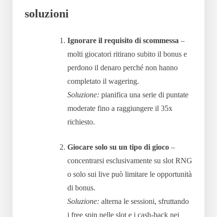
soluzioni
Ignorare il requisito di scommessa
–
molti giocatori ritirano subito il bonus e
perdono il denaro perché non hanno
completato il wagering.
Soluzione:
pianifica una serie di puntate
moderate fino a raggiungere il 35x
richiesto.
Giocare solo su un tipo di gioco
–
concentrarsi esclusivamente su slot RNG
o solo sui live può limitare le opportunità
di bonus.
Soluzione:
alterna le sessioni, sfruttando
i free spin nelle slot e i cash‑back nei