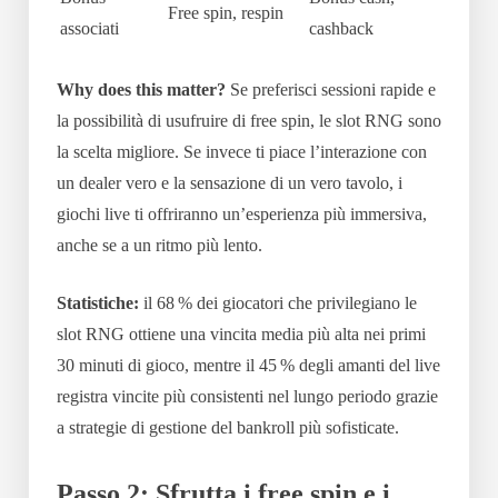
Free spin, respin
associati
cashback
Why does this matter?
Se preferisci sessioni rapide e
la possibilità di usufruire di free spin, le slot RNG sono
la scelta migliore. Se invece ti piace l’interazione con
un dealer vero e la sensazione di un vero tavolo, i
giochi live ti offriranno un’esperienza più immersiva,
anche se a un ritmo più lento.
Statistiche:
il 68 % dei giocatori che privilegiano le
slot RNG ottiene una vincita media più alta nei primi
30 minuti di gioco, mentre il 45 % degli amanti del live
registra vincite più consistenti nel lungo periodo grazie
a strategie di gestione del bankroll più sofisticate.
Passo 2: Sfrutta i free spin e i