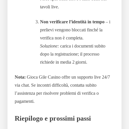
tavoli live.
Non verificare l’identità in tempo
– i
prelievi vengono bloccati finché la
verifica non è completa.
Soluzione:
carica i documenti subito
dopo la registrazione; il processo
richiede in media 2 giorni.
Nota:
Gioca Gile Casino offre un supporto live 24/7
via chat. Se incontri difficoltà, contatta subito
l’assistenza per risolvere problemi di verifica o
pagamenti.
Riepilogo e prossimi passi