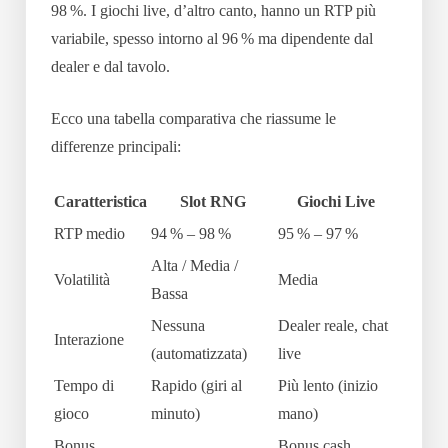
98 %. I giochi live, d’altro canto, hanno un RTP più
variabile, spesso intorno al 96 % ma dipendente dal
dealer e dal tavolo.
Ecco una tabella comparativa che riassume le
differenze principali:
Caratteristica
Slot RNG
Giochi Live
RTP medio
94 % – 98 %
95 % – 97 %
Alta / Media /
Volatilità
Media
Bassa
Nessuna
Dealer reale, chat
Interazione
(automatizzata)
live
Tempo di
Rapido (giri al
Più lento (inizio
gioco
minuto)
mano)
Bonus
Bonus cash,