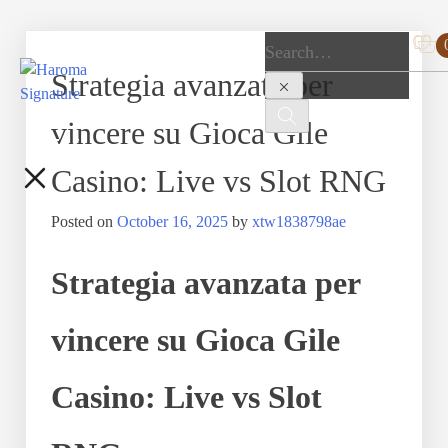
Strategia avanzata per
vincere su Gioca Gile
Casino: Live vs Slot RNG
Posted on
October 16, 2025
by
xtw1838798ae
Strategia avanzata per
vincere su Gioca Gile
Casino: Live vs Slot