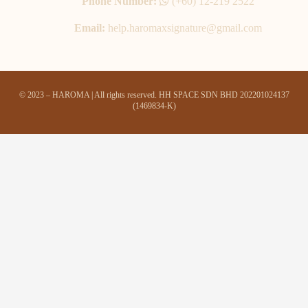
Phone Number:
(+60) 12-219 2522
Email:
help.haromaxsignature@gmail.com
© 2023 – HAROMA | All rights reserved. HH SPACE SDN BHD 202201024137
(1469834-K)