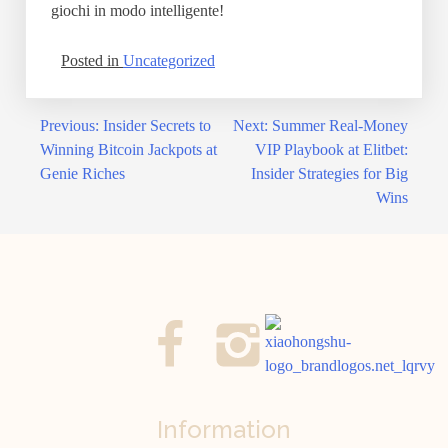
giochi in modo intelligente!
Posted in
Uncategorized
Previous:
Insider Secrets to
Next:
Summer Real‑Money
Winning Bitcoin Jackpots at
VIP Playbook at Elitbet:
Genie Riches
Insider Strategies for Big
Wins
Information