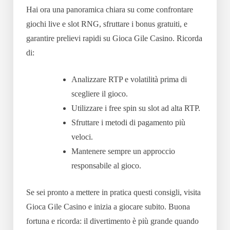
Hai ora una panoramica chiara su come confrontare
giochi live e slot RNG, sfruttare i bonus gratuiti, e
garantire prelievi rapidi su Gioca Gile Casino. Ricorda
di:
Analizzare RTP e volatilità prima di
scegliere il gioco.
Utilizzare i free spin su slot ad alta RTP.
Sfruttare i metodi di pagamento più
veloci.
Mantenere sempre un approccio
responsabile al gioco.
Se sei pronto a mettere in pratica questi consigli, visita
Gioca Gile Casino e inizia a giocare subito. Buona
fortuna e ricorda: il divertimento è più grande quando