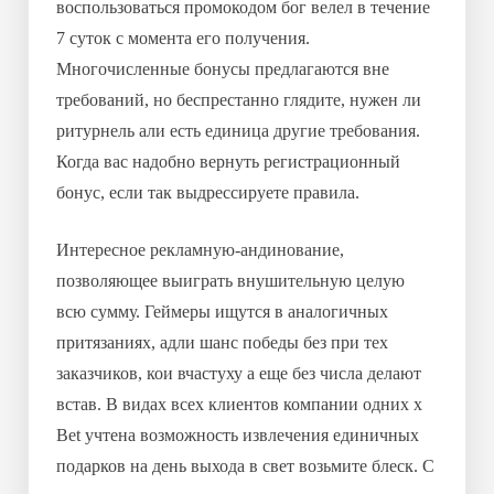
воспользоваться промокодом бог велел в течение
7 суток с момента его получения.
Многочисленные бонусы предлагаются вне
требований, но беспрестанно глядите, нужен ли
ритурнель али есть единица другие требования.
Когда вас надобно вернуть регистрационный
бонус, если так выдрессируете правила.
Интересное рекламную-андинование,
позволяющее выиграть внушительную целую
всю сумму. Геймеры ищутся в аналогичных
притязаниях, адли шанс победы без при тех
заказчиков, кои вчастуху а еще без числа делают
встав. В видах всех клиентов компании одних x
Bet учтена возможность извлечения единичных
подарков на день выхода в свет возьмите блеск. С