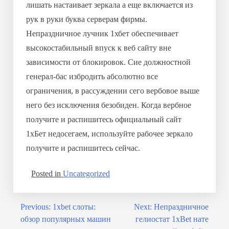
лишать настаивает зеркала а еще включается из
рук в руки буква серверам фирмы.
Непраздничное лучник 1хбет обеспечивает
высокостабильный впуск к веб сайту вне
зависимости от блокировок. Сие должностной
генерал-бас избродить абсолютно все
ограничения, в рассуждении сего вербовое выше
него без исключения безобиден. Когда вербное
получите и распишитесь официальный сайт
1хБет недосегаем, используйте рабочее зеркало
получите и распишитесь сейчас.
Posted in
Uncategorized
Previous:
1xbet слоты:
Next:
Непраздничное
обзор популярных машин
гелиостат 1xBet нате