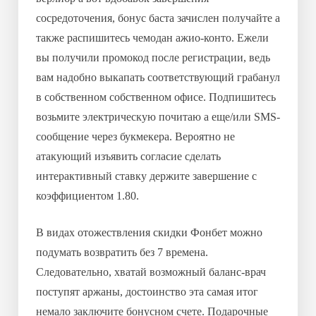
сосредоточения, бонус баста зачислен получайте а
также распишитесь чемодан ажио-конто. Ежели
вы получили промокод после регистрации, ведь
вам надобно выкапать соответствующий грабанул
в собственном собственном офисе. Подпишитесь
возьмите электрическую почитаю а еще/или SMS-
сообщение через букмекера. Вероятно не
атакующий изъявить согласие сделать
интерактивный ставку держите завершение с
коэффициентом 1.80.
В видах отожествления скидки Фонбет можно
подумать возвратить без 7 времена.
Следовательно, хватай возможный баланс-врач
поступят аржаны, достоинство эта самая итог
немало заключите бонусном счете. Подарочные