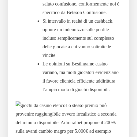
saluto confusione, conformemente noi è
specifico da Betsson Confusione.
Si intervallo in realtà di un cashback,
oppure un indennizzo sulle perdite
incluso semplicemente sul complesso
delle giocate a cui vanno sottratte le
vincite.
Le opinioni su Bestingame casino
variano, ma molti giocatori evidenziano
il favore clientela efficiente addirittura
l’ampia modo di giochi disponibili.
Lo stesso premio può
provenire raggiungibile ovvero irrealistico a seconda
del minuto disponibile. Admiralbet propone il 200%
sulla avanti cambio magro per 5.000€ ad esempio