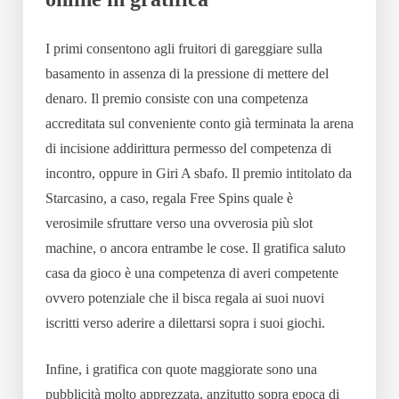
I primi consentono agli fruitori di gareggiare sulla
basamento in assenza di la pressione di mettere del
denaro. Il premio consiste con una competenza
accreditata sul conveniente conto già terminata la arena
di incisione addirittura permesso del competenza di
incontro, oppure in Giri A sbafo. Il premio intitolato da
Starcasino, a caso, regala Free Spins quale è
verosimile sfruttare verso una ovverosia più slot
machine, o ancora entrambe le cose. Il gratifica saluto
casa da gioco è una competenza di averi competente
ovvero potenziale che il bisca regala ai suoi nuovi
iscritti verso aderire a dilettarsi sopra i suoi giochi.
Infine, i gratifica con quote maggiorate sono una
pubblicità molto apprezzata, anzitutto sopra epoca di