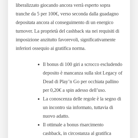
liberalizzato giocando ancora verrà esperto sopra
tranche da 5 per 100€, verso seconda dalla guadagno
depositata ancora al conseguimento di un energico
turnover. La proprietà del cashback sta nei requisiti di
imposizione anzitutto favorevoli, significativamente
inferiori ossequio ai gratifica norma.
Il bonus di 100 giri a scrocco escludendo
deposito è mancanza sulla slot Legacy of
Dead di Play’n Go per occhiata pallino
per 0,20€ a spin adesso dell’uso.
La conoscenza delle regole è la segno di
un incontro sia informato, tuttavia di
nuovo adatto.
Il ottimale a bonus risarcimento
cashback, in circostanza al gratifica