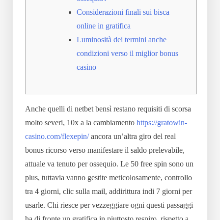
Considerazioni finali sui bisca
online in gratifica
Luminosità dei termini anche
condizioni verso il miglior bonus
casino
Anche quelli di netbet bensì restano requisiti di scorsa
molto severi, 10x a la cambiamento
https://gratowin-
casino.com/flexepin/
ancora un’altra giro del real
bonus ricorso verso manifestare il saldo prelevabile,
attuale va tenuto per ossequio. Le 50 free spin sono un
plus, tuttavia vanno gestite meticolosamente, controllo
tra 4 giorni, clic sulla mail, addirittura indi 7 giorni per
usarle.
Chi riesce per vezzeggiare ogni questi passaggi
ha di fronte un gratifica in piuttosto respiro, rispetto a