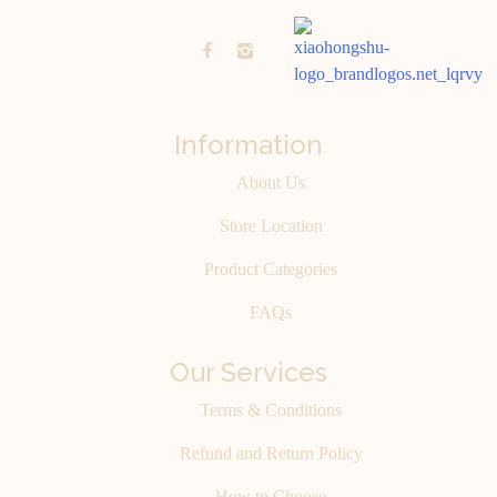
Information
About Us
Store Location
Product Categories
FAQs
Our Services
Terms & Conditions
Refund and Return Policy
How to Choose