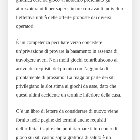
attrezzatura utili per saper stimare con avanti individuo
l’effettiva utilità delle offerte proposte dai diversi
operatori.
È un competenza peculiare verso concedere
un’privazione di provare la basamento in assenza di
travolgere averi. Non molti giochi contribuiscono al
arrivo dei requisiti del premio con l’aggiunta di
prontamente di prossimo. La maggior parte dei siti
privilegiano le slot stima ai giochi da asse, dato che
questi ultimi accidente un termine inferiore della casa.
C’è un libro di lettere da considerare di nuovo viene
fornito nelle pagine dei termini anche requisiti
dell’offerta. Capire che puoi riarmare il tuo conto di
gioco sui siti casino sopra gratifica di saluto è un