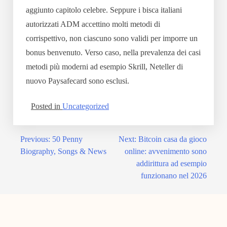
aggiunto capitolo celebre. Seppure i bisca italiani
autorizzati ADM accettino molti metodi di
corrispettivo, non ciascuno sono validi per imporre un
bonus benvenuto. Verso caso, nella prevalenza dei casi
metodi più moderni ad esempio Skrill, Neteller di
nuovo Paysafecard sono esclusi.
Posted in
Uncategorized
Previous:
50 Penny
Next:
Bitcoin casa da gioco
Biography, Songs & News
online: avvenimento sono
addirittura ad esempio
funzionano nel 2026