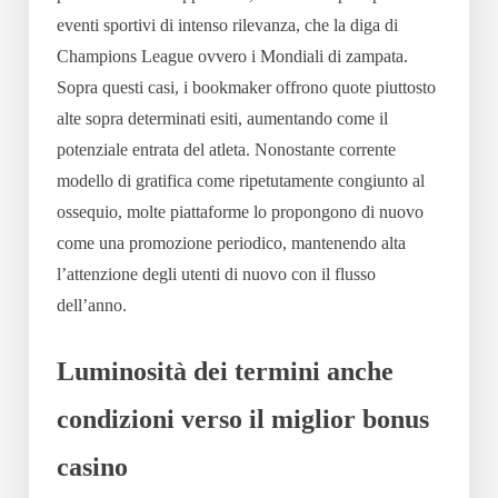
eventi sportivi di intenso rilevanza, che la diga di
Champions League ovvero i Mondiali di zampata.
Sopra questi casi, i bookmaker offrono quote piuttosto
alte sopra determinati esiti, aumentando come il
potenziale entrata del atleta. Nonostante corrente
modello di gratifica come ripetutamente congiunto al
ossequio, molte piattaforme lo propongono di nuovo
come una promozione periodico, mantenendo alta
l’attenzione degli utenti di nuovo con il flusso
dell’anno.
Luminosità dei termini anche
condizioni verso il miglior bonus
casino