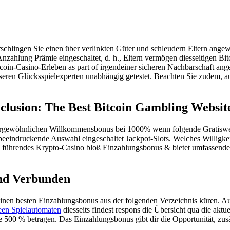
rschlingen Sie einen über verlinkten Güter und schleudern Eltern ange
zahlung Prämie eingeschaltet, d. h., Eltern vermögen diesseitigen Bitc
tcoin-Casino-Erleben as part of irgendeiner sicheren Nachbarschaft ang
nseren Glücksspielexperten unabhängig getestet. Beachten Sie zudem, au
nclusion: The Best Bitcoin Gambling Websi
ßergewöhnlichen Willkommensbonus bei 1000% wenn folgende Gratiswet
beeindruckende Auswahl eingeschaltet Jackpot-Slots. Welches Willigkeit 
ührendes Krypto-Casino bloß Einzahlungsbonus & bietet umfassende Gl
ind Verbunden
 einen besten Einzahlungsbonus aus der folgenden Verzeichnis küren. A
ueen Spielautomaten
diesseits findest respons die Übersicht qua die akt
 500 % betragen. Das Einzahlungsbonus gibt dir die Opportunität, zusä