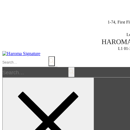
1-74, First 
Le
HAROMA x
L1 01-3