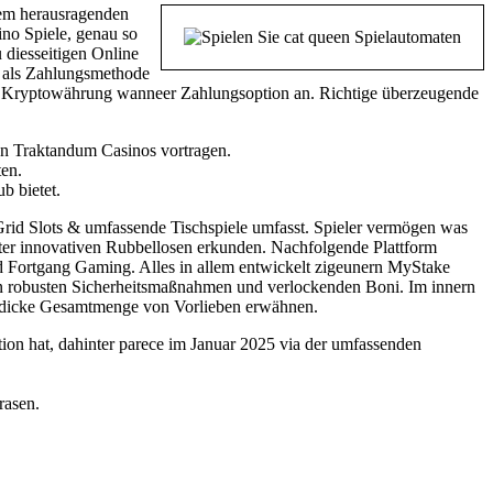
ndem herausragenden
no Spiele, genau so
 diesseitigen Online
g als Zahlungsmethode
nde Kryptowährung wanneer Zahlungsoption an. Richtige überzeugende
nen Traktandum Casinos vortragen.
ten.
b bietet.
rid Slots & umfassende Tischspiele umfasst. Spieler vermögen was
nter innovativen Rubbellosen erkunden. Nachfolgende Plattform
nd Fortgang Gaming. Alles in allem entwickelt zigeunern MyStake
von robusten Sicherheitsmaßnahmen und verlockenden Boni. Im innern
eine dicke Gesamtmenge von Vorlieben erwähnen.
ion hat, dahinter parece im Januar 2025 via der umfassenden
rasen.