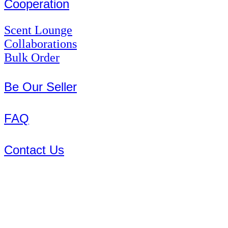
Cooperation
Scent Lounge
Collaborations
Bulk Order
Be Our Seller
FAQ
Contact Us