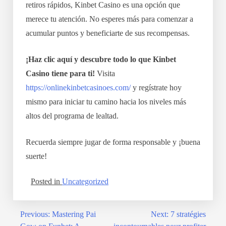
retiros rápidos, Kinbet Casino es una opción que
merece tu atención. No esperes más para comenzar a
acumular puntos y beneficiarte de sus recompensas.
¡Haz clic aquí y descubre todo lo que Kinbet
Casino tiene para ti!
Visita
https://onlinekinbetcasinoes.com/
y regístrate hoy
mismo para iniciar tu camino hacia los niveles más
altos del programa de lealtad.
Recuerda siempre jugar de forma responsable y ¡buena
suerte!
Posted in
Uncategorized
Previous:
Mastering Pai
Next:
7 stratégies