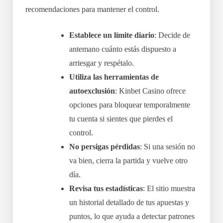
recomendaciones para mantener el control.
Establece un límite diario
: Decide de
antemano cuánto estás dispuesto a
arriesgar y respétalo.
Utiliza las herramientas de
autoexclusión
: Kinbet Casino ofrece
opciones para bloquear temporalmente
tu cuenta si sientes que pierdes el
control.
No persigas pérdidas
: Si una sesión no
va bien, cierra la partida y vuelve otro
día.
Revisa tus estadísticas
: El sitio muestra
un historial detallado de tus apuestas y
puntos, lo que ayuda a detectar patrones