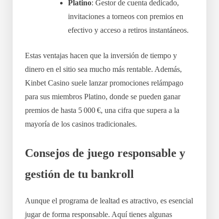
Platino
: Gestor de cuenta dedicado,
invitaciones a torneos con premios en
efectivo y acceso a retiros instantáneos.
Estas ventajas hacen que la inversión de tiempo y
dinero en el sitio sea mucho más rentable. Además,
Kinbet Casino suele lanzar promociones relámpago
para sus miembros Platino, donde se pueden ganar
premios de hasta 5 000 €, una cifra que supera a la
mayoría de los casinos tradicionales.
Consejos de juego responsable y
gestión de tu bankroll
Aunque el programa de lealtad es atractivo, es esencial
jugar de forma responsable. Aquí tienes algunas