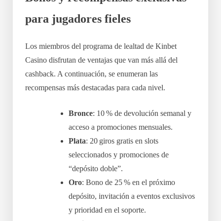
para jugadores fieles
Los miembros del programa de lealtad de Kinbet
Casino disfrutan de ventajas que van más allá del
cashback. A continuación, se enumeran las
recompensas más destacadas para cada nivel.
Bronce
: 10 % de devolución semanal y
acceso a promociones mensuales.
Plata
: 20 giros gratis en slots
seleccionados y promociones de
“depósito doble”.
Oro
: Bono de 25 % en el próximo
depósito, invitación a eventos exclusivos
y prioridad en el soporte.