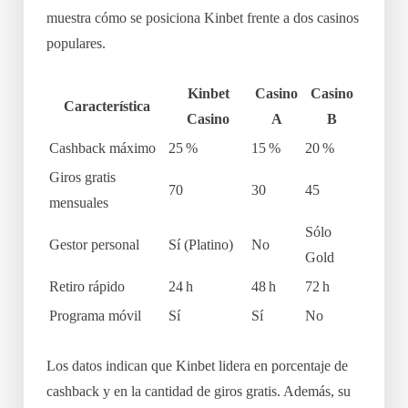
muestra cómo se posiciona Kinbet frente a dos casinos
populares.
Kinbet
Casino
Casino
Característica
Casino
A
B
Cashback máximo
25 %
15 %
20 %
Giros gratis
70
30
45
mensuales
Sólo
Gestor personal
Sí (Platino)
No
Gold
Retiro rápido
24 h
48 h
72 h
Programa móvil
Sí
Sí
No
Los datos indican que Kinbet lidera en porcentaje de
cashback y en la cantidad de giros gratis. Además, su