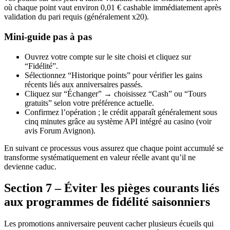
où chaque point vaut environ 0,01 € cashable immédiatement après
validation du pari requis (généralement x20).
Mini‑guide pas à pas
Ouvrez votre compte sur le site choisi et cliquez sur
“Fidélité”.
Sélectionnez “Historique points” pour vérifier les gains
récents liés aux anniversaires passés.
Cliquez sur “Échanger” → choisissez “Cash” ou “Tours
gratuits” selon votre préférence actuelle.
Confirmez l’opération ; le crédit apparaît généralement sous
cinq minutes grâce au système API intégré au casino (voir
avis Forum Avignon).
En suivant ce processus vous assurez que chaque point accumulé se
transforme systématiquement en valeur réelle avant qu’il ne
devienne caduc.
Section 7 – Éviter les pièges courants liés
aux programmes de fidélité saisonniers
Les promotions anniversaire peuvent cacher plusieurs écueils qui