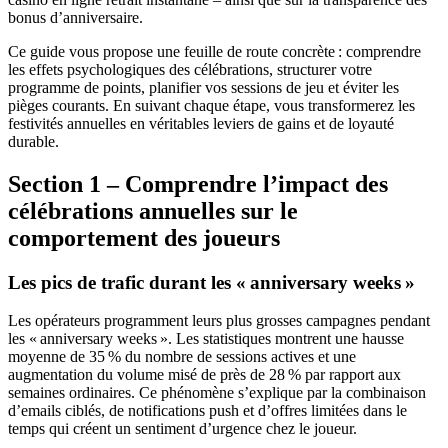
bonus d’anniversaire.
Ce guide vous propose une feuille de route concrète : comprendre
les effets psychologiques des célébrations, structurer votre
programme de points, planifier vos sessions de jeu et éviter les
pièges courants. En suivant chaque étape, vous transformerez les
festivités annuelles en véritables leviers de gains et de loyauté
durable.
Section 1 – Comprendre l’impact des
célébrations annuelles sur le
comportement des joueurs
Les pics de trafic durant les « anniversary weeks »
Les opérateurs programment leurs plus grosses campagnes pendant
les « anniversary weeks ». Les statistiques montrent une hausse
moyenne de 35 % du nombre de sessions actives et une
augmentation du volume misé de près de 28 % par rapport aux
semaines ordinaires. Ce phénomène s’explique par la combinaison
d’emails ciblés, de notifications push et d’offres limitées dans le
temps qui créent un sentiment d’urgence chez le joueur.