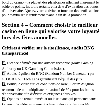
bord du casino – la plupart des plateformes affichent clairement le
solde de points, les tours restants et la date d’expiration des bonus
d’anniversaire. Ajustez votre activité en fonction des seuils atteints
pour maximiser le rendement avant la fin de la promotion.
Section 4 – Comment choisir le meilleur
casino en ligne qui valorise votre loyauté
lors des fêtes annuelles
Critères à vérifier sur le site (licence, audits RNG,
transparence)
1️⃣ Licence délivrée par une autorité reconnue (Malte Gaming
Authority ou UK Gambling Commission).
2️⃣ Audits réguliers du RNG (Random Number Generator) par
eCOGRA ou iTech Labs garantissant l’équité des jeux.
3️⃣ Politique claire sur les conditions de mise ; Forum Avignon
recommande un multiplicateur maximal de 30x pour les bonus
d’anniversaire afin d’éviter les exigences abusives.
4️⃣ Options de retrait immédiat ou instantané qui permettent aux
joueurs d’accéder rapidement à leurs gains sans frais cachés.