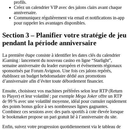
profils.
Créez un calendrier VIP avec des jalons clairs avant chaque
anniversaire.
Communiquez régulièrement via email et notifications in‑app
pour rappeler les avantages disponibles.
Section 3 – Planifier votre stratégie de jeu
pendant la période anniversaire
La première étape consiste à identifier les dates clés du calendrier
iGaming : lancement du nouveau casino en ligne “Starlight”,
semaine anniversaire du leader européen et événements régionaux
sponsorisés par Forum Avignon. Une fois ces jalons repérés,
établissez un budget hebdomadaire dédié aux promotions
d’anniversaire afin d’éviter toute débordement financier.
Ensuite, choisissez vos machines préférées selon leur RTP (Return
to Player) et leur volatilité ; par exemple
Mega Joker
offre un RTP
de 99 % avec une volatilité moyenne, idéal pour cumuler rapidement
des points bonus grâce à ses nombreuses lignes gagnantes.
Combinez ces sessions avec des paris sportifs à cote élevée lorsque
le bookmaker propose un pari gratuit lié à l’anniversaire du site.
Enfin, suivez votre progression quotidiennement via le tableau de