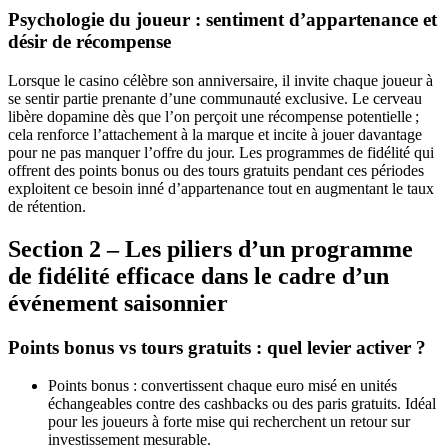
Psychologie du joueur : sentiment d’appartenance et
désir de récompense
Lorsque le casino célèbre son anniversaire, il invite chaque joueur à
se sentir partie prenante d’une communauté exclusive. Le cerveau
libère dopamine dès que l’on perçoit une récompense potentielle ;
cela renforce l’attachement à la marque et incite à jouer davantage
pour ne pas manquer l’offre du jour. Les programmes de fidélité qui
offrent des points bonus ou des tours gratuits pendant ces périodes
exploitent ce besoin inné d’appartenance tout en augmentant le taux
de rétention.
Section 2 – Les piliers d’un programme
de fidélité efficace dans le cadre d’un
événement saisonnier
Points bonus vs tours gratuits : quel levier activer ?
Points bonus : convertissent chaque euro misé en unités
échangeables contre des cashbacks ou des paris gratuits. Idéal
pour les joueurs à forte mise qui recherchent un retour sur
investissement mesurable.