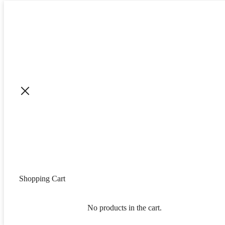
Shopping Cart
No products in the cart.