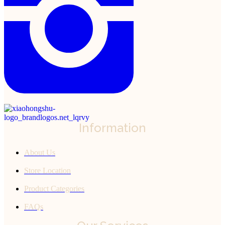
Information
About Us
Store Location
Product Categories
FAQs