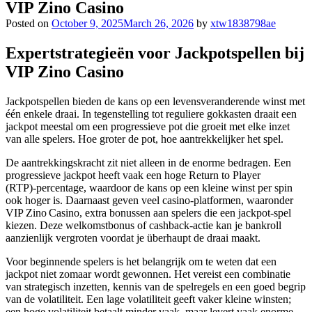
VIP Zino Casino
Posted on
October 9, 2025
March 26, 2026
by
xtw1838798ae
Expertstrategieën voor Jackpotspellen bij
VIP Zino Casino
Jackpotspellen bieden de kans op een levensveranderende winst met
één enkele draai. In tegenstelling tot reguliere gokkasten draait een
jackpot meestal om een progressieve pot die groeit met elke inzet
van alle spelers. Hoe groter de pot, hoe aantrekkelijker het spel.
De aantrekkingskracht zit niet alleen in de enorme bedragen. Een
progressieve jackpot heeft vaak een hoge Return to Player
(RTP)‑percentage, waardoor de kans op een kleine winst per spin
ook hoger is. Daarnaast geven veel casino‑platformen, waaronder
VIP Zino Casino, extra bonussen aan spelers die een jackpot‑spel
kiezen. Deze welkomstbonus of cashback‑actie kan je bankroll
aanzienlijk vergroten voordat je überhaupt de draai maakt.
Voor beginnende spelers is het belangrijk om te weten dat een
jackpot niet zomaar wordt gewonnen. Het vereist een combinatie
van strategisch inzetten, kennis van de spelregels en een goed begrip
van de volatiliteit. Een lage volatiliteit geeft vaker kleine winsten;
een hoge volatiliteit betaalt minder vaak, maar levert vaak enorme