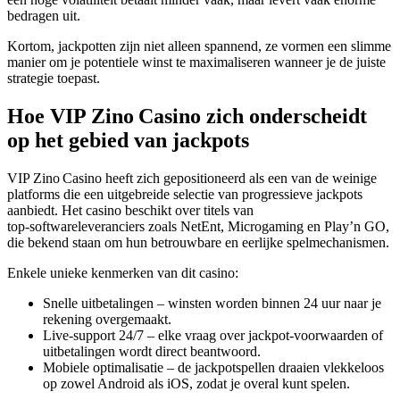
bedragen uit.
Kortom, jackpotten zijn niet alleen spannend, ze vormen een slimme
manier om je potentiele winst te maximaliseren wanneer je de juiste
strategie toepast.
Hoe VIP Zino Casino zich onderscheidt
op het gebied van jackpots
VIP Zino Casino heeft zich gepositioneerd als een van de weinige
platforms die een uitgebreide selectie van progressieve jackpots
aanbiedt. Het casino beschikt over titels van
top‑softwareleveranciers zoals NetEnt, Microgaming en Play’n GO,
die bekend staan om hun betrouwbare en eerlijke spelmechanismen.
Enkele unieke kenmerken van dit casino:
Snelle uitbetalingen – winsten worden binnen 24 uur naar je
rekening overgemaakt.
Live‑support 24/7 – elke vraag over jackpot‑voorwaarden of
uitbetalingen wordt direct beantwoord.
Mobiele optimalisatie – de jackpotspellen draaien vlekkeloos
op zowel Android als iOS, zodat je overal kunt spelen.