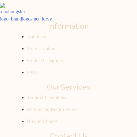
Information
About Us
Store Location
Product Categories
FAQs
Our Services
Terms & Conditions
Refund and Return Policy
How to Choose
Contact Us