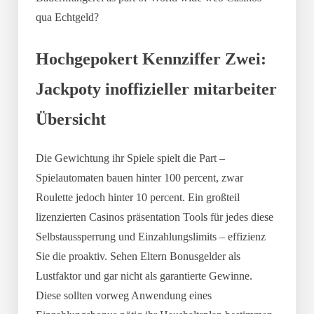
qua Echtgeld?
Hochgepokert Kennziffer Zwei:
Jackpoty inoffizieller mitarbeiter
Übersicht
Die Gewichtung ihr Spiele spielt die Part –
Spielautomaten bauen hinter 100 percent, zwar
Roulette jedoch hinter 10 percent. Ein großteil
lizenzierten Casinos präsentation Tools für jedes diese
Selbstaussperrung und Einzahlungslimits – effizienz
Sie die proaktiv. Sehen Eltern Bonusgelder als
Lustfaktor und gar nicht als garantierte Gewinne.
Diese sollten vorweg Anwendung eines