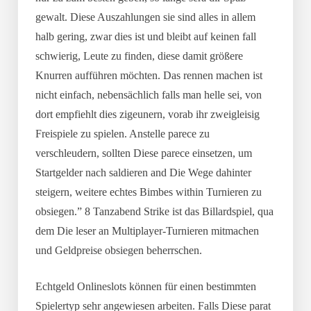
gewalt. Diese Auszahlungen sie sind alles in allem
halb gering, zwar dies ist und bleibt auf keinen fall
schwierig, Leute zu finden, diese damit größere
Knurren aufführen möchten. Das rennen machen ist
nicht einfach, nebensächlich falls man helle sei, von
dort empfiehlt dies zigeunern, vorab ihr zweigleisig
Freispiele zu spielen.
Anstelle parece zu
verschleudern, sollten Diese parece einsetzen, um
Startgelder nach saldieren and Die Wege dahinter
steigern, weitere echtes Bimbes within Turnieren zu
obsiegen.” 8 Tanzabend Strike ist das Billardspiel, qua
dem Die leser an Multiplayer-Turnieren mitmachen
und Geldpreise obsiegen beherrschen.
Echtgeld Onlineslots können für einen bestimmten
Spielertyp sehr angewiesen arbeiten. Falls Diese parat