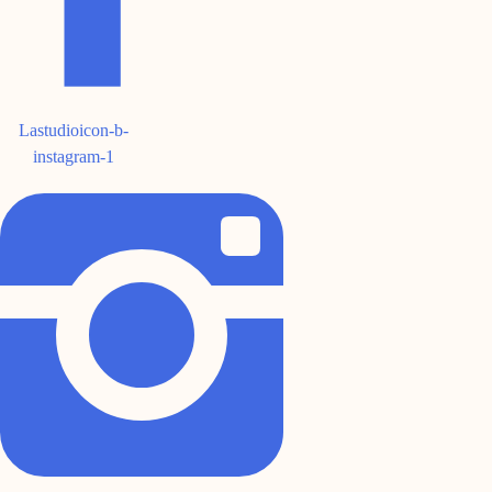
Lastudioicon-b-
instagram-1