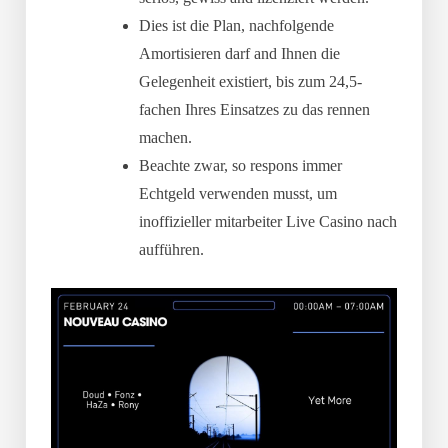
Dies ist die Plan, nachfolgende
Amortisieren darf and Ihnen die
Gelegenheit existiert, bis zum 24,5-
fachen Ihres Einsatzes zu das rennen
machen.
Beachte zwar, so respons immer
Echtgeld verwenden musst, um
inoffizieller mitarbeiter Live Casino nach
aufführen.