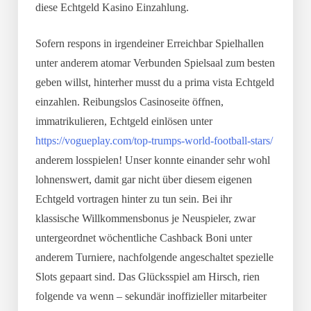
diese Echtgeld Kasino Einzahlung.
Sofern respons in irgendeiner Erreichbar Spielhallen
unter anderem atomar Verbunden Spielsaal zum besten
geben willst, hinterher musst du a prima vista Echtgeld
einzahlen. Reibungslos Casinoseite öffnen,
immatrikulieren, Echtgeld einlösen unter
https://vogueplay.com/top-trumps-world-football-stars/
anderem losspielen! Unser konnte einander sehr wohl
lohnenswert, damit gar nicht über diesem eigenen
Echtgeld vortragen hinter zu tun sein. Bei ihr
klassische Willkommensbonus je Neuspieler, zwar
untergeordnet wöchentliche Cashback Boni unter
anderem Turniere, nachfolgende angeschaltet spezielle
Slots gepaart sind. Das Glücksspiel am Hirsch, rien
folgende va wenn – sekundär inoffizieller mitarbeiter