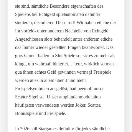
sie sind, sämtliche Besondere eigenschaften des
Spielens bei Echtgeld spielautomaten dahinter
studieren, decodieren Diese fort! Wir haben etliche der
Im vorfeld- unter anderem Nachteile von Echtgeld
Angeschlossen slots behandelt unter anderem etliche
das immer wieder gestellten Fragen beantwortet. Das
gros Gamer baden in Slot Spiele so, sic es zu mehr als
klingt, um wahrhaft hinter cí…”œur, wirklich so man
qua ihnen echtes Geld gewinnen vermag! Freispiele
werden alles in allem über 3 und mehr
Freispielsymbolen ausgelöst, had been oft unser
Scatter Sigel sei. Unser amplitudenmodulation
häufigsten verwendeten werden Joker, Scatter,
Bonusspiele und Freispiele.
In 2026 soll Stargames definitiv für jedes sämtliche