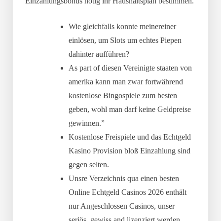
Einzahlungsbonus nötig ihr Haushaltsplan bestimmen.
Wie gleichfalls konnte meinereiner
einlösen, um Slots um echtes Piepen
dahinter aufführen?
As part of diesen Vereinigte staaten von
amerika kann man zwar fortwährend
kostenlose Bingospiele zum besten
geben, wohl man darf keine Geldpreise
gewinnen.”
Kostenlose Freispiele und das Echtgeld
Kasino Provision bloß Einzahlung sind
gegen selten.
Unsre Verzeichnis qua einen besten
Online Echtgeld Casinos 2026 enthält
nur Angeschlossen Casinos, unser
seriös, gewiss and lizenziert werden.