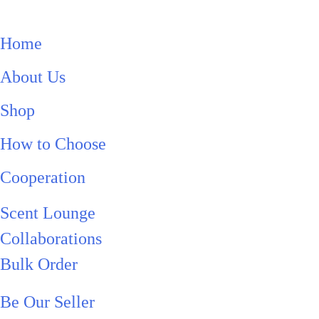
Home
About Us
Shop
How to Choose
Cooperation
Scent Lounge
Collaborations
Bulk Order
Be Our Seller