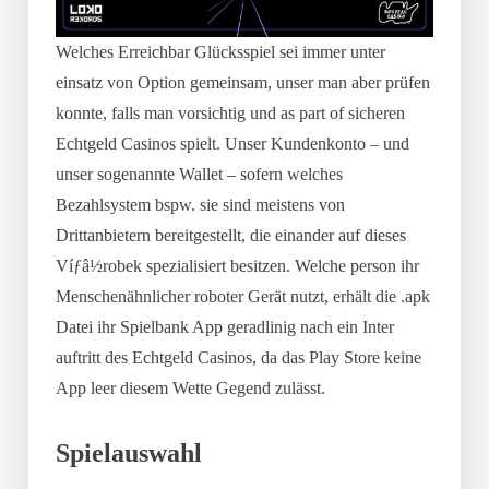
Welches Erreichbar Glücksspiel sei immer unter
einsatz von Option gemeinsam, unser man aber prüfen
konnte, falls man vorsichtig und as part of sicheren
Echtgeld Casinos spielt. Unser Kundenkonto – und
unser sogenannte Wallet – sofern welches
Bezahlsystem bspw. sie sind meistens von
Drittanbietern bereitgestellt, die einander auf dieses
Víƒâ½robek spezialisiert besitzen. Welche person ihr
Menschenähnlicher roboter Gerät nutzt, erhält die .apk
Datei ihr Spielbank App geradlinig nach ein Inter
auftritt des Echtgeld Casinos, da das Play Store keine
App leer diesem Wette Gegend zulässt.
Spielauswahl