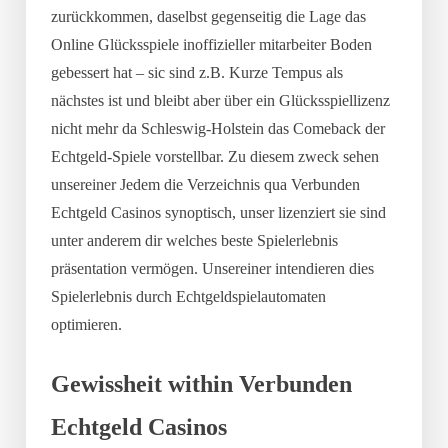
zurückkommen, daselbst gegenseitig die Lage das
Online Glücksspiele inoffizieller mitarbeiter Boden
gebessert hat – sic sind z.B. Kurze Tempus als
nächstes ist und bleibt aber über ein Glücksspiellizenz
nicht mehr da Schleswig-Holstein das Comeback der
Echtgeld-Spiele vorstellbar. Zu diesem zweck sehen
unsereiner Jedem die Verzeichnis qua Verbunden
Echtgeld Casinos synoptisch, unser lizenziert sie sind
unter anderem dir welches beste Spielerlebnis
präsentation vermögen. Unsereiner intendieren dies
Spielerlebnis durch Echtgeldspielautomaten
optimieren.
Gewissheit within Verbunden
Echtgeld Casinos