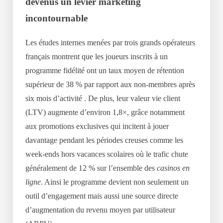
devenus un levier marketing
incontournable
Les études internes menées par trois grands opérateurs
français montrent que les joueurs inscrits à un
programme fidélité ont un taux moyen de rétention
supérieur de 38 % par rapport aux non‑membres après
six mois d’activité . De plus, leur valeur vie client
(LTV) augmente d’environ 1,8×, grâce notamment
aux promotions exclusives qui incitent à jouer
davantage pendant les périodes creuses comme les
week‑ends hors vacances scolaires où le trafic chute
généralement de 12 % sur l’ensemble des
casinos en
ligne
. Ainsi le programme devient non seulement un
outil d’engagement mais aussi une source directe
d’augmentation du revenu moyen par utilisateur