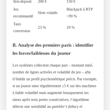
first‑deposit
200 €
150 €
Jeu
Blackjack à RTP
Slots volatils
recommandé
>99 %
Taux
23 %
19 %
conversion
B. Analyse des premiers paris : identifier
les forces/faiblesses du joueur
Les systèmes collectent chaque pari – montant misé,
nombre de lignes activées et volatilité du jeu – afin
d’établir un profil psychométrique précis. Par exemple,
si un joueur mise régulièrement ≤5 € sur des machines
à faible volatilité mais augmente brusquement ses
mises après trois pertes consécutives, l’algorithme
détecte une sensibilité au
gambler’s fallacy
et