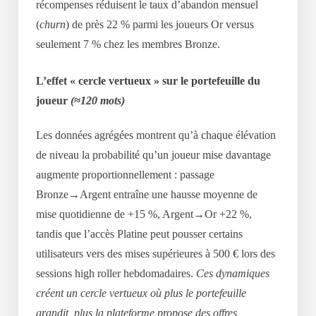
récompenses réduisent le taux d’abandon mensuel
(
churn
) de près 22 % parmi les joueurs Or versus
seulement 7 % chez les membres Bronze.
L’effet « cercle vertueux » sur le portefeuille du
joueur
(≈120 mots)
Les données agrégées montrent qu’à chaque élévation
de niveau la probabilité qu’un joueur mise davantage
augmente proportionnellement : passage
Bronze→Argent entraîne une hausse moyenne de
mise quotidienne de +15 %, Argent→Or +22 %,
tandis que l’accès Platine peut pousser certains
utilisateurs vers des mises supérieures à 500 € lors des
sessions high roller hebdomadaires.
Ces dynamiques
créent un cercle vertueux où plus le portefeuille
grandit, plus la plateforme propose des offres