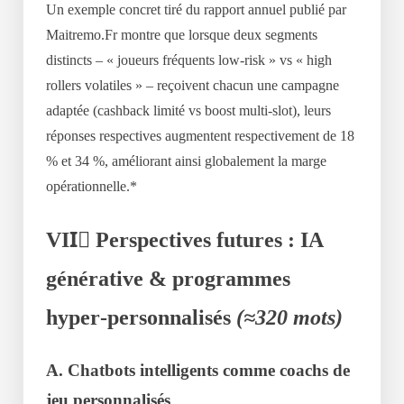
Un exemple concret tiré du rapport annuel publié par
Maitremo.Fr montre que lorsque deux segments
distincts – « joueurs fréquents low‑risk » vs « high
rollers volatiles » – reçoivent chacun une campagne
adaptée (cashback limité vs boost multi‑slot), leurs
réponses respectives augmentent respectivement de 18
% et 34 %, améliorant ainsi globalement la marge
opérationnelle.*
VII️⃣ Perspectives futures : IA
générative & programmes
hyper‑personnalisés
(≈320 mots)
A. Chatbots intelligents comme coachs de
jeu personnalisés