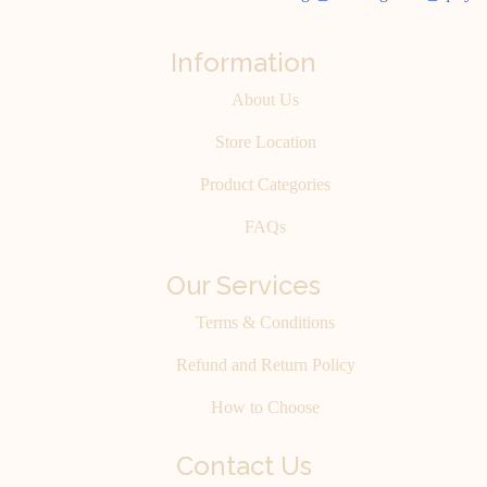
Information
About Us
Store Location
Product Categories
FAQs
Our Services
Terms & Conditions
Refund and Return Policy
How to Choose
Contact Us