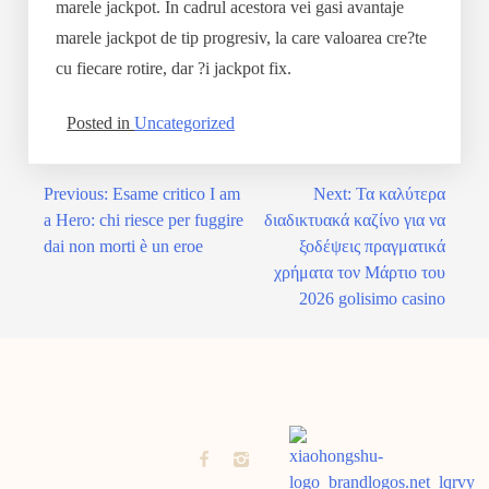
marele jackpot. In cadrul acestora vei gasi avantaje
marele jackpot de tip progresiv, la care valoarea cre?te
cu fiecare rotire, dar ?i jackpot fix.
Posted in
Uncategorized
Previous:
Esame critico I am
Next:
Τα καλύτερα
a Hero: chi riesce per fuggire
διαδικτυακά καζίνο για να
dai non morti è un eroe
ξοδέψεις πραγματικά
χρήματα τον Μάρτιο του
2026 golisimo casino