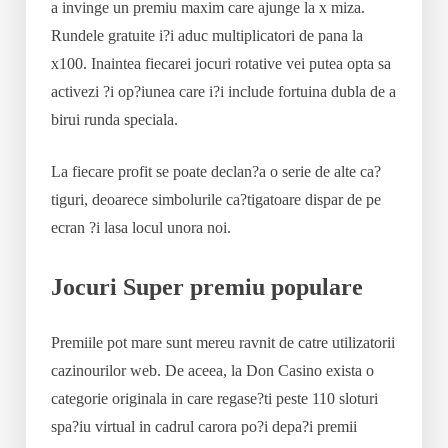
a invinge un premiu maxim care ajunge la x miza.
Rundele gratuite i?i aduc multiplicatori de pana la
x100. Inaintea fiecarei jocuri rotative vei putea opta sa
activezi ?i op?iunea care i?i include fortuina dubla de a
birui runda speciala.
La fiecare profit se poate declan?a o serie de alte ca?
tiguri, deoarece simbolurile ca?tigatoare dispar de pe
ecran ?i lasa locul unora noi.
Jocuri Super premiu populare
Premiile pot mare sunt mereu ravnit de catre utilizatorii
cazinourilor web. De aceea, la Don Casino exista o
categorie originala in care regase?ti peste 110 sloturi
spa?iu virtual in cadrul carora po?i depa?i premii