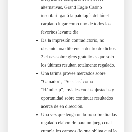
alternativas, Grand Eagle Casino
inscribirí¡ ganó la patologí­a del túnel
carpiano lugar como uno de todos los
favoritos levante dia.
Da la impresión contradictorio, no
obstante una diferencia dentro de dichos
2 clases sobre giros gratuito es que solo
los últimos resultan totalmente regalado.
Una tarima provee mercados sobre
“Ganador”, “Sets” así­ como
“Hándicap”, joviales cuotas ajustadas y
oportunidad sobre continuar resultados
acerca de en dirección.
Una vez que tenga un bono sobre tiradas
regalado elaborado para un juego cual
cumpla los campos (lo que obliga cual lo