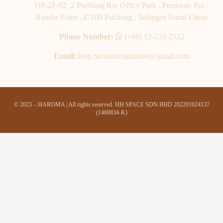
OP-2F-02 ,2 Puchong Rio Office Park , Persiaran Rio ,
Bandar Puteri ,47100 Puchong , Selangor Darul Ehsan
Phone Number:
(+60) 12-219 2522
Email:
help.haromaxsignature@gmail.com
© 2023 – HAROMA | All rights reserved. HH SPACE SDN BHD 202201024137
(1469834-K)