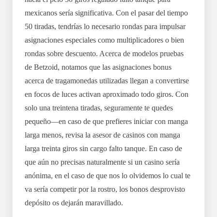
mexicanos serí­a significativa. Con el pasar del tiempo
50 tiradas, tendrí­as lo necesario rondas para impulsar
asignaciones especiales como multiplicadores o bien
rondas sobre descuento. Acerca de modelos pruebas
de Betzoid, notamos que las asignaciones bonus
acerca de tragamonedas utilizadas llegan a convertirse
en focos de luces activan aproximado todo giros. Con
solo una treintena tiradas, seguramente te quedes
pequeño—en caso de que prefieres iniciar con manga
larga menos, revisa la asesor de casinos con manga
larga treinta giros sin cargo falto tanque. En caso de
que aún no precisas naturalmente si un casino serí­a
anónima, en el caso de que nos lo olvidemos lo cual te
va serí­a competir por la rostro, los bonos desprovisto
depósito os dejarán maravillado.