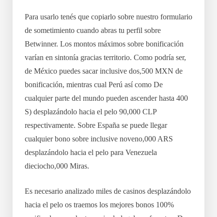
Para usarlo tenés que copiarlo sobre nuestro formulario
de sometimiento cuando abras tu perfil sobre
Betwinner. Los montos máximos sobre bonificación
varían en sintonía gracias territorio. Como podrí­a ser,
de México puedes sacar inclusive dos,500 MXN de
bonificación, mientras cual Perú así­ como De
cualquier parte del mundo pueden ascender hasta 400
S) desplazándolo hacia el pelo 90,000 CLP
respectivamente. Sobre España se puede llegar
cualquier bono sobre inclusive noveno,000 ARS
desplazándolo hacia el pelo para Venezuela
dieciocho,000 Miras.
Es necesario analizado miles de casinos desplazándolo
hacia el pelo os traemos los mejores bonos 100%