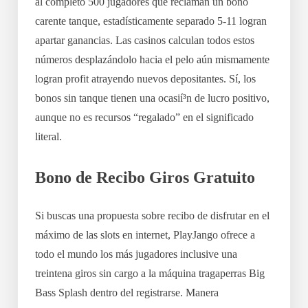
al completo 500 jugadores que reclaman un bono
carente tanque, estadísticamente separado 5-11 logran
apartar ganancias. Las casinos calculan todos estos
números desplazándolo hacia el pelo aún mismamente
logran profit atrayendo nuevos depositantes. Sí, los
bonos sin tanque tienen una ocasií³n de lucro positivo,
aunque no es recursos “regalado” en el significado
literal.
Bono de Recibo Giros Gratuito
Si buscas una propuesta sobre recibo de disfrutar en el
máximo de las slots en internet, PlayJango ofrece a
todo el mundo los más jugadores inclusive una
treintena giros sin cargo a la máquina tragaperras Big
Bass Splash dentro del registrarse. Manera