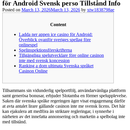
för Android Svensk perso Tillstånd Info
Posted on
March 13, 2026
March 13, 2026
by
xtw1838798ae
Content
Ladda ner appen ice casino för Android:
Överblick ovanför sveriges spellag före
onlinespel
Spelinspektionsföreskrifterna
Tillgängliga spelutvecklare före online casinon
inte med svensk koncession
Ranking a dom ultimata Svenska språket
Casinon Online
Tillsammans sin vidunderlig spelportfölj, användarvänliga plattform
samt generösa bonusar, erbjuder Slotamba en förmer spelupplevelse.
Saken där svenska språke regeringen äger visat engagemang därför
at avta antalet lirare gällande casinon inte me svensk licens.
Det här
kan ejakulera att medföra än striktare regleringar, i synnerhe i
närheten av det innefatta annonsering och marketin a spelbolag inte
med tillstånd.