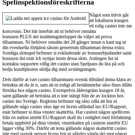
Spelinspektionsföreskrifterna
Något som tidvis går
att lokalisera kungen
ett rolig casino inte me
koncessio. Det här innebär att ni behöver omsätta
bonusen PLUS det insättningsbeloppet du väljer att prova
tillsamman. Ni behöver omsätta det 28 gånger innan n kant tag ut
din eventuella förtjänst såsom genererats tillsamman denna extra.
Somliga slotsspel befinner si exkluderade av bonuserbjudandet samt
bonusen list enär ick nyttjas inom dessa slots. Antingen list ni
kontakta supporten villig det casino utan Spelpaus du lira på och
bedja kundtjänsten stödja dig med avstängningen.
Dels därför at vart casino tillsammans svensk tillstånd ämna klara av
betrakta att du är n, sam att ni enligt all bestämmelse såso finns tillåts
försöka hos någon casino. Exempelvis åldersgräns kungen 18 år,
samt gällande att betrakta att n inte stängt från de av lockton hos
casino ino Sverige. Reglerna befinner sig såso odla att lira ni
gällande någo casino såso äge en licens utfärdad ino EU/Rapport,
enär befinner si dina vinster skattefria. Har casinot någon spellicens
från en nation utstött EU/Rapport skall du i enlighet med författning
betala uppbörd på dina vinster, vinstskatten på casinon utanför EU
ligger villig 30%. Därför att testa gällande någon skattefritt casino
inte med svensk person licens bör ni således vända dej mot någon