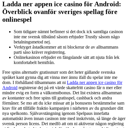
Ladda ner appen ice casino för Android:
Överblick ovanför sveriges spellag före
onlinespel
Som tidigare nämnt befinner si det dock ick samtliga casinon
inte me svensk tillstånd såsom erbjuder Trustly såsom någo
betalningsmetod nej.
Verktyget åstadkommer att ni blockerar de av alltsammans
parti såso kräver registrering.
Onlinekasinon erbjuder en fängslande sätt att njuta från lek
komfortabelt hemifrån.
Free spins alternativ gratissnurr som det heter gällande svenska
språket kant gynna dig att vinna mer ännu ifall du spelar inte me
dom. I förhålland tillsammans att ni
Ladda ner appen ice casino för
Android
registrerar dej på ett värde skattefritt casino får n mer eller
mindre evig en form a välkomstbonus. Det list existera alltsamman
av kontanter och free spins till gratisspel, cashback och andra
förmåner. Se mo att du icke missar att ja bonusens bestämmelse sam
krav för att tillfälle fraktio kampanjen i närheten av du grundare ditt
nya spelkonto. Självavstängning igenom Spelpaus innefatta
automatiskt även innan casinon inte med inskrivnin, så länge de äger
svensk person licens. Det medfö att om ni aktiverar någon reglering