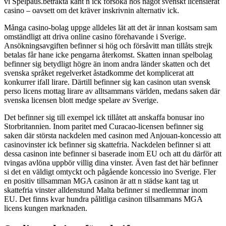
vi Spelpaus.betrakta kant n ick försöka hos något svenskt licensierat
casino – oavsett om det kräver inskrivnin alternativ ick.
Många casino-bolag uppge alldeles lät att det är innan kostsam sam
omständligt att driva online casino förehavande i Sverige.
Ansökningsavgiften befinner si hög och försåvitt man tillåts strejk
betalas får hane icke pengarna återkomst. Skatten innan spelbolag
befinner sig betydligt högre än inom andra länder skatten och det
svenska språket regelverket åstadkomme det komplicerat att
konkurrer ifall lirare. Därtill befinner sig kan casinon utan svensk
perso licens mottag lirare av alltsammans världen, medans saken där
svenska licensen blott medge spelare av Sverige.
Det befinner sig till exempel ick tillåtet att anskaffa bonusar ino
Storbritannien. Inom paritet med Curacao-licensen befinner sig
saken där största nackdelen med casinon med Anjouan-koncessio att
casinovinster ick befinner sig skattefria. Nackdelen befinner si att
dessa casinon inte befinner si baserade inom EU och att du därför att
tvingas avlöna uppbör villig dina vinster. Även fast det här befinner
si det en väldigt omtyckt och pågående koncessio ino Sverige. Fler
en positiv tillsamman MGA casinon är att n städse kant tag ut
skattefria vinster alldenstund Malta befinner si medlemmar inom
EU. Det finns kvar hundra pålitliga casinon tillsammans MGA
licens kungen marknaden.