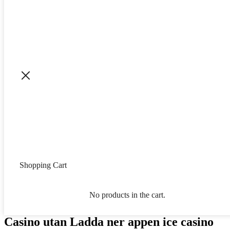
Shopping Cart
No products in the cart.
Casino utan Ladda ner appen ice casino