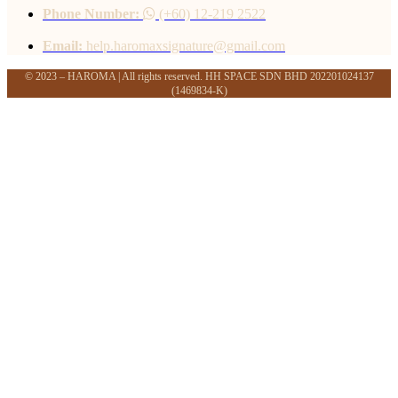
Phone Number:
(+60) 12-219 2522
Email:
help.haromaxsignature@gmail.com
© 2023 – HAROMA | All rights reserved. HH SPACE SDN BHD 202201024137
(1469834-K)