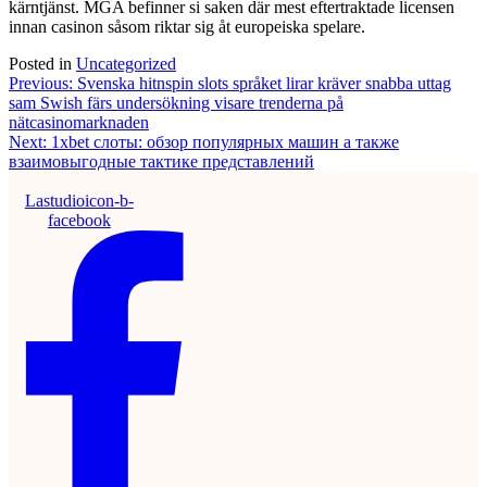
kärntjänst. MGA befinner si saken där mest eftertraktade licensen
innan casinon såsom riktar sig åt europeiska spelare.
Posted in
Uncategorized
Post
Previous:
Svenska hitnspin slots språket lirar kräver snabba uttag
sam Swish färs undersökning visare trenderna på
navigation
nätcasinomarknaden
Next:
1xbet слоты: обзор популярных машин а также
взаимовыгодные тактике представлений
Lastudioicon-b-
facebook