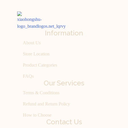
Information
About Us
Store Location
Product Categories
FAQs
Our Services
Terms & Conditions
Refund and Return Policy
How to Choose
Contact Us