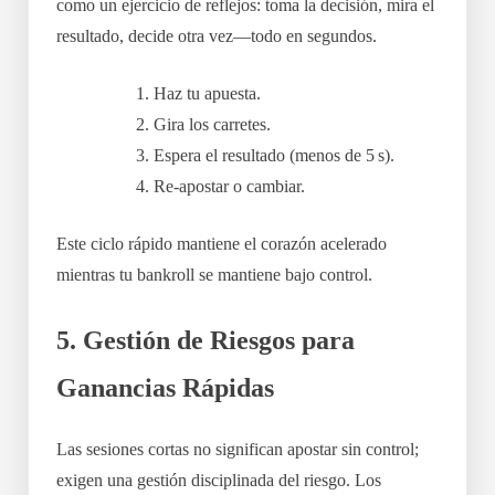
como un ejercicio de reflejos: toma la decisión, mira el
resultado, decide otra vez—todo en segundos.
Haz tu apuesta.
Gira los carretes.
Espera el resultado (menos de 5 s).
Re‑apostar o cambiar.
Este ciclo rápido mantiene el corazón acelerado
mientras tu bankroll se mantiene bajo control.
5. Gestión de Riesgos para
Ganancias Rápidas
Las sesiones cortas no significan apostar sin control;
exigen una gestión disciplinada del riesgo. Los