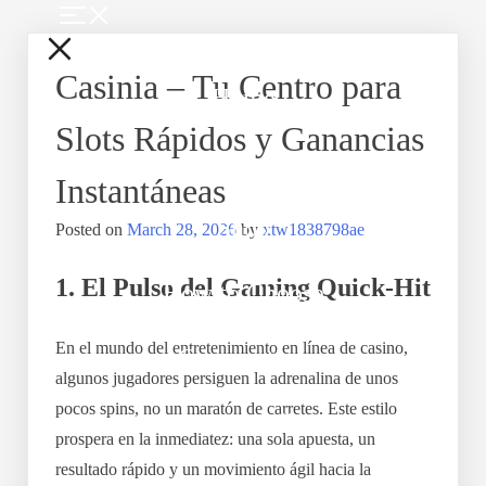
Casinia – Tu Centro para
Home
Slots Rápidos y Ganancias
About Us
Instantáneas
Shop
Posted on
March 28, 2026
by
xtw1838798ae
1. El Pulso del Gaming Quick‑Hit
How to Choose
En el mundo del entretenimiento en línea de casino,
Cooperation
algunos jugadores persiguen la adrenalina de unos
pocos spins, no un maratón de carretes. Este estilo
Be Our Seller
prospera en la inmediatez: una sola apuesta, un
resultado rápido y un movimiento ágil hacia la