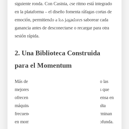
FAQ
siguiente ronda. Con Casinia, ese ritmo está integrado
en la plataforma – el diseño fomenta ráfagas cortas de
Contact Us
emoción, permitiendo a los jugadores saborear cada
ganancia antes de desconectarse o recargar para otra
sesión rápida.
2. Una Biblioteca Construida
para el Momentum
Headquater
No 17,Jalan KSB 16 Taman Kota Syahbandar
Más de nueve mil títulos están a tu alcance, pero las
75200 Melaka.
(+60)12-219 2522
mejores opciones para jugar rápido son aquellas que
HAROMA x Signature (Sunway
ofrecen pagos rápidos y mecánicas sencillas. Piensa en
Velocity)
máquinas tragamonedas con baja volatilidad y alta
1-74, First Floor, Sunway Velocity Mall, Lingkaran
frecuencia de aciertos, o juegos de mesa que terminan
SV, Sunway Velocity, 55100 Kuala Lumpur
Malaysia.
en momentos en lugar de horas de estrategia profunda.
HAROMA x Signature (Isetan