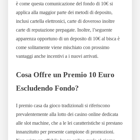
è come questa comunicazione del fondo di 10€ si
applica alla maggior parte dei metodi di deposito,
inclusi cartella elettronici, carte di doveroso inoltre
carte di reputazione prepagate. Inoltre, l’seguente
apparenza opportuno di un deposito di 10€ al bisca è
come solitamente viene mischiato con prossimo
vantaggi anche incentivi a i nuovi arrivati.
Cosa Offre un Premio 10 Euro
Escludendo Fondo?
I premio casa da gioco tradizionali si riferiscono
prevalentemente alla lotto dei casino online dedicata
alle slot machine, che a le lei caratteristiche si prestano
innanzitutto per presente campione di promozioni.