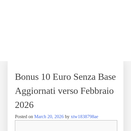
Bonus 10 Euro Senza Base
Aggiornati verso Febbraio
2026
Posted on
March 20, 2026
by
xtw1838798ae