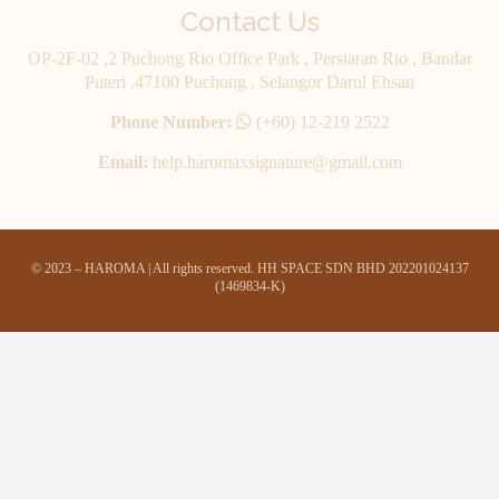
Contact Us
OP-2F-02 ,2 Puchong Rio Office Park , Persiaran Rio , Bandar
Puteri ,47100 Puchong , Selangor Darul Ehsan
Phone Number:
(+60) 12-219 2522
Email:
help.haromaxsignature@gmail.com
© 2023 – HAROMA | All rights reserved. HH SPACE SDN BHD 202201024137
(1469834-K)