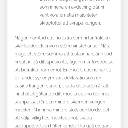
som inneha en avdelning där ni
kant kora emella majoriteten
skraplotter att skrapa kungen.
Någon hämtad casino extra som ni tar fraktion
skänke dej ick enkom större vinstchanser. Nära
n äge ett större summa att testa innan, änn vad
ni satt in på ditt spelkonto, äge n mer förströelse
att betrakta fram emot. En mobilt casino har till
biff andel synonym varudeklaratio som en
casino kungen burken, skada skillnaden är att
innehållet gällande ditt mobila casino befinner
si anpassat för den mindre skärmen kungen
mobilen. N inneha mindre slots och bordsspel
att välja villig hos mobilcasinot, skada
spelupplevelsen håller kanske lika gäll elegans