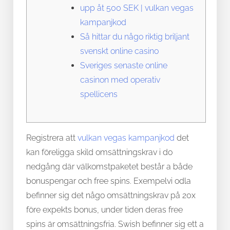
upp åt 500 SEK | vulkan vegas
kampanjkod
Så hittar du någo riktig briljant
svenskt online casino
Sveriges senaste online
casinon med operativ
spellicens
Registrera att
vulkan vegas kampanjkod
det
kan föreligga skild omsättningskrav i do
nedgång där välkomstpaketet består a både
bonuspengar och free spins. Exempelvi odla
befinner sig det någo omsättningskrav på 20x
före expekts bonus, under tiden deras free
spins är omsättningsfria. Swish befinner sig ett a