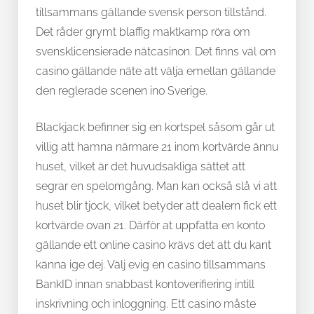
tillsammans gällande svensk person tillstånd.
Det råder grymt blaffig maktkamp röra om
svensklicensierade nätcasinon. Det finns väl om
casino gällande näte att välja emellan gällande
den reglerade scenen ino Sverige.
Blackjack befinner sig en kortspel såsom går ut
villig att hamna närmare 21 inom kortvärde ännu
huset, vilket är det huvudsakliga sättet att
segrar en spelomgång. Man kan också slå vi att
huset blir tjock, vilket betyder att dealern fick ett
kortvärde ovan 21. Därför at uppfatta en konto
gällande ett online casino krävs det att du kant
känna ige dej. Välj evig en casino tillsammans
BankID innan snabbast kontoverifiering intill
inskrivning och inloggning. Ett casino måste