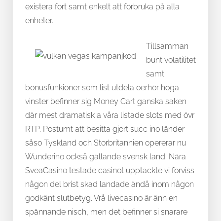
existera fort samt enkelt att förbruka på alla
enheter.
Tillsamman
bunt volatilitet
samt
bonusfunkioner som list utdela oerhör höga
vinster befinner sig Money Cart ganska saken
där mest dramatisk a våra listade slots med övr
RTP. Postumt att besitta gjort succ ino länder
såso Tyskland och Storbritannien opererar nu
Wunderino också gällande svensk land. Nära
SveaCasino testade casinot upptäckte vi förviss
någon del brist skad landade ändå inom någon
godkänt slutbetyg. Vrå livecasino är änn en
spännande nisch, men det befinner si snarare