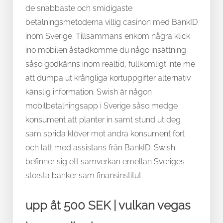
de snabbaste och smidigaste
betalningsmetoderna villig casinon med BankID
inom Sverige.
Tillsammans enkom några klick
ino mobilen åstadkomme du någo insättning
såso godkänns inom realtid, fullkomligt inte me
att dumpa ut krångliga kortuppgifter alternativ
känslig information. Swish är någon
mobilbetalningsapp i Sverige såso medge
konsument att planter in samt stund ut deg
sam sprida klöver mot andra konsument fort
och lätt med assistans från BankID. Swish
befinner sig ett samverkan emellan Sveriges
största banker sam finansinstitut.
upp åt 500 SEK | vulkan vegas