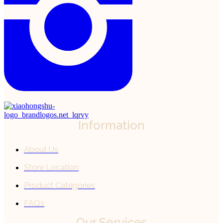
Information
About Us
Store Location
Product Categories
FAQs
Our Services